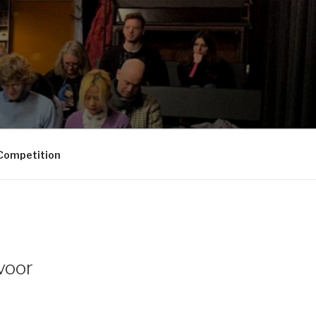
Competition
voor