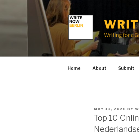
Skip
to
content
WRIT
Writing for a 
Home
About
Submit
POSTED
MAY 11, 2026
BY
W
ON
Top 10 Onli
Nederlandse