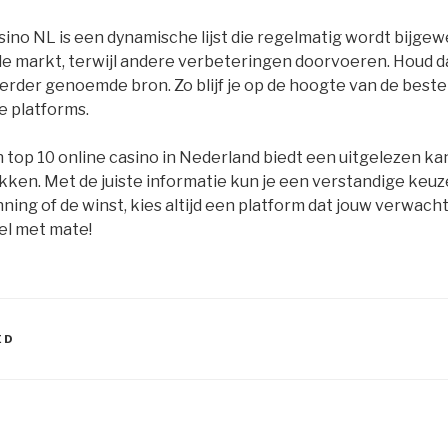
sino NL is een dynamische lijst die regelmatig wordt bijge
de markt, terwijl andere verbeteringen doorvoeren. Houd d
 eerder genoemde bron. Zo blijf je op de hoogte van de best
 platforms.
top 10 online casino in Nederland biedt een uitgelezen kan
ken. Met de juiste informatie kun je een verstandige keuz
ning of de winst, kies altijd een platform dat jouw verwach
el met mate!
ED