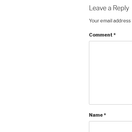
Leave a Reply
Your email address 
Comment
*
Name
*