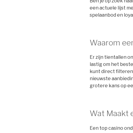
Ben je op zoek naa
een actuele lijst m
spelaanbod en loya
Waarom een 
Er zijn tientallen 
lastig om het beste 
kunt direct filter
nieuwste aanbiedin
grotere kans op ee
Wat Maakt 
Een top casino ond