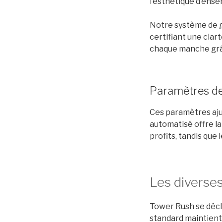
l’esthétique d’ense
Notre système de g
certifiant une clar
chaque manche grâ
Paramètres de
Ces paramètres aju
automatisé offre l
profits, tandis que
Les diverses
Tower Rush se décli
standard maintient