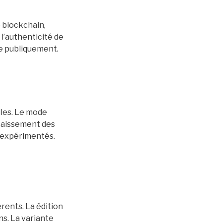
 blockchain,
 l’authenticité de
e publiquement.
lles. Le mode
ncaissement des
s expérimentés.
érents. La édition
s. La variante