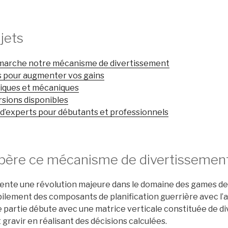
jets
 marche notre mécanisme de divertissement
s pour augmenter vos gains
niques et mécaniques
rsions disponibles
’experts pour débutants et professionnels
ère ce mécanisme de divertissemen
nte une révolution majeure dans le domaine des games de c
bilement des composants de planification guerrière avec l’a
e partie débute avec une matrice verticale constituée de di
 gravir en réalisant des décisions calculées.