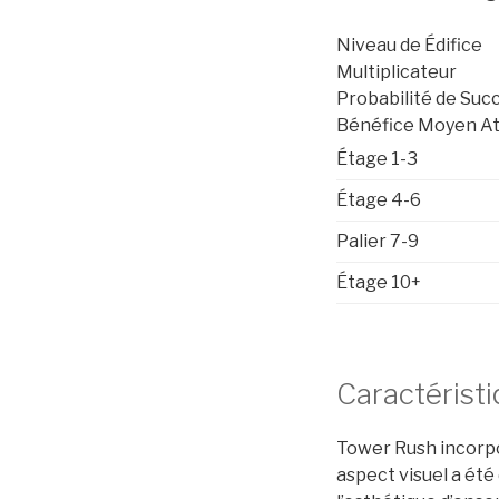
Niveau de Édifice
Multiplicateur
Probabilité de Suc
Bénéfice Moyen A
Étage 1-3
Étage 4-6
Palier 7-9
Étage 10+
Caractérist
Tower Rush incorpor
aspect visuel a ét