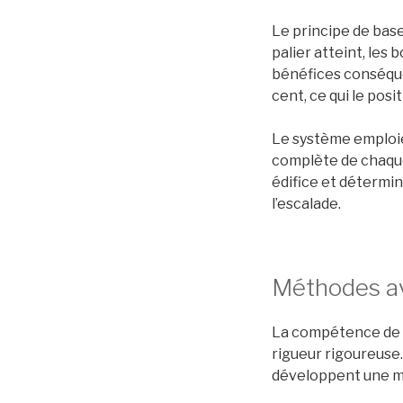
Le principe de bas
palier atteint, les
bénéfices conséqu
cent, ce qui le pos
Le système emploie
complète de chaque
édifice et détermi
l’escalade.
Méthodes av
La compétence de T
rigueur rigoureuse.
développent une m