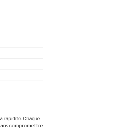
la rapidité. Chaque
e sans compromettre