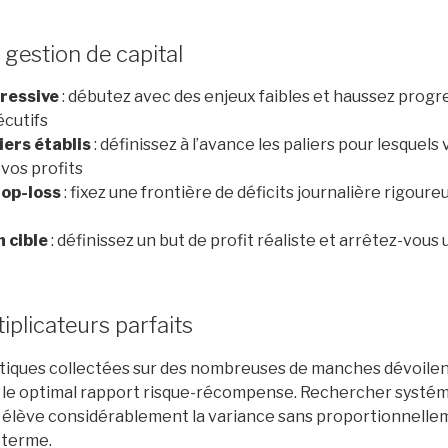
gestion de capital
ressive
: débutez avec des enjeux faibles et haussez prog
écutifs
iers établis
: définissez à l’avance les paliers pour lesquels
vos profits
top-loss
: fixez une frontière de déficits journalière rigour
 cible
: définissez un but de profit réaliste et arrêtez-vous 
iplicateurs parfaits
tiques collectées sur des nombreuses de manches dévoilen
le optimal rapport risque-récompense. Rechercher systé
 élève considérablement la variance sans proportionnellem
 terme.