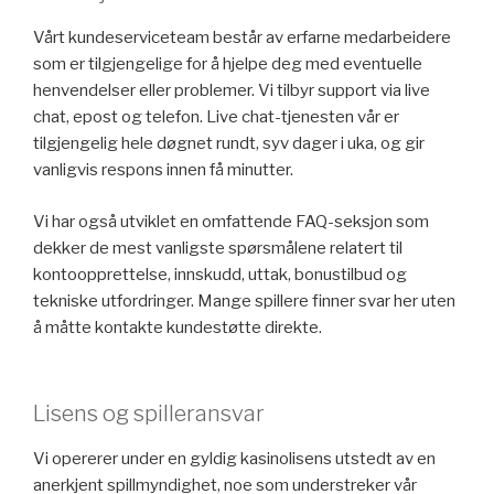
Vårt kundeserviceteam består av erfarne medarbeidere
som er tilgjengelige for å hjelpe deg med eventuelle
henvendelser eller problemer. Vi tilbyr support via live
chat, epost og telefon. Live chat-tjenesten vår er
tilgjengelig hele døgnet rundt, syv dager i uka, og gir
vanligvis respons innen få minutter.
Vi har også utviklet en omfattende FAQ-seksjon som
dekker de mest vanligste spørsmålene relatert til
kontoopprettelse, innskudd, uttak, bonustilbud og
tekniske utfordringer. Mange spillere finner svar her uten
å måtte kontakte kundestøtte direkte.
Lisens og spilleransvar
Vi opererer under en gyldig kasinolisens utstedt av en
anerkjent spillmyndighet, noe som understreker vår