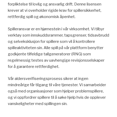
forpliktelse til lovlig og ansvarlig drift. Denne lisensen
krever at vi overholder rigide krav for spillersikkerhet,
rettferdig spill og økonomisk åpenhet.
Spilleransvar er en hjørnestein i vår virksomhet. Vi tilbyr
verktøy som innskuddsrammer, tapsgrenser, tidsavbrudd
og selveksklusjon for spillere som vil å kontrollere
spilleaktiviteten sin. Alle spill på vår plattform benytter
godkjente tilfeldige tallgeneratorer (RNG) som
regelmessig testes av uavhengige revisjonsselskaper
for å garantere rettferdighet.
Vår aldersverifiseringsprosess sikrer at ingen
mindreårige får tilgang til våre tjenester. Vi samarbeider
også med organisasjoner som hjelper problemspillere,
og vi oppfordrer spillere til å søke hjelp hvis de opplever
vanskeligheter med spillingen sin.