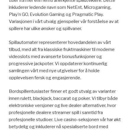
titler fra mer enn femti anerkjente spillutviklere. Dette
inkluderer ledende navn som NetEnt, Microgaming,
Play’n GO, Evolution Gaming og Pragmatic Play.
Variasjonen i vårt utvalg gjenspeiler vår forståelse av at
spillere har ulike ønsker og spillvaner.
Spillautomater representerer hovedandelen av vårt
tilbud, med alt fra klassiske fruktmaskiner til moderne
videoslots med avanserte bonusfunksjoner og
progressive jackpoter. Vi oppdaterer kontinuerlig
samlingen vårt med nye utgivelser for å holde
opplevelsen fersk og engasjerende.
Bordspillentusiaster finner et godt utvalg av varianter
innen rulett, blackjack, baccarat og poker. Vi tilbyr både
elektroniske versjoner og live dealer-alternativer, hvor
profesjonelle dealere streamer spill i sanntid fra
profesjonelle studioer. Live casino-seksjonen vår har økt
betydelig og inkluderer nå spesialiserte bord med