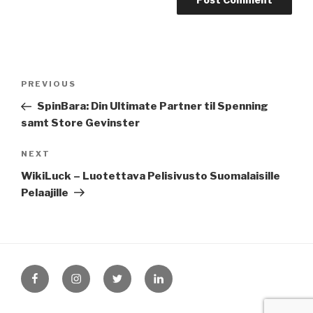
Post
Previous
PREVIOUS
navigation
Post
SpinBara: Din Ultimate Partner til Spenning
samt Store Gevinster
Next
NEXT
Post
WikiLuck – Luotettava Pelisivusto Suomalaisille
Pelaajille
FB
Instagram
Twitter
LinkedIn