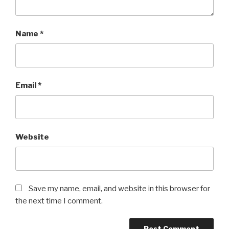
Name
*
Email
*
Website
Save my name, email, and website in this browser for
the next time I comment.