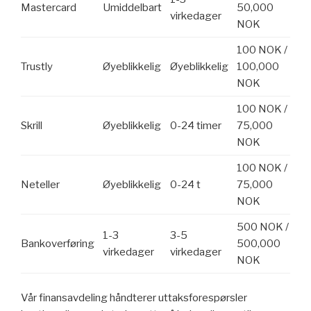
Mastercard
Umiddelbart
50,000
virkedager
NOK
100 NOK /
Trustly
Øyeblikkelig
Øyeblikkelig
100,000
NOK
100 NOK /
Skrill
Øyeblikkelig
0-24 timer
75,000
NOK
100 NOK /
Neteller
Øyeblikkelig
0-24 t
75,000
NOK
500 NOK /
1-3
3-5
Bankoverføring
500,000
virkedager
virkedager
NOK
Vår finansavdeling håndterer uttaksforespørsler