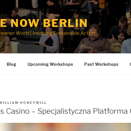
E NOW BERLIN
Greener World | Inspiring Sustainable Action
Blog
Upcoming Workshops
Past Workshops
WILLIAM HONEYWILL
s Casino – Specjalistyczna Platforma 