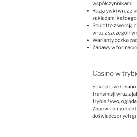
współczynnikami
Rozgrywki wraz z k
zakładami każdeg
Roulette z wersją 
wraz z szczególnym
Warianty oczka zac
Zabawy w formacie
Casino w tryb
Sekcja Live Casin
transmisji wraz z 
trybie żywo, ogląd
Zapewniamy dodatk
doświadczonych gr