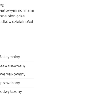
egii
światowymi normami
asne pieniądze
odków działalności
Maksymalny
Zaawansowany
Zweryfikowany
Sprawdzony
Podwyższony