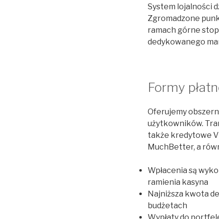
System lojalności 
Zgromadzone punkt
ramach górne stopn
dedykowanego mana
Formy płatn
Oferujemy obszern
użytkowników. Tran
także kredytowe Vis
MuchBetter, a rów
Wpłacenia są wyko
ramienia kasyna
Najniższa kwota de
budżetach
Wypłaty do portfel