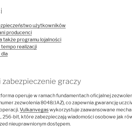
i
ezpieczeństwo użytkowników
ani producenci
 także programu lojalności
 tempo realizacji
 dla
i zabezpieczenie graczy
tforma operuje w ramach fundamentach oficjalnej zezwolen
numer zezwolenia 8048/JAZ), co zapewnia gwarancję uczci
operacji.
Vulkanvegas
wykorzystuje zaawansowane mecha
 256-bit, które zabezpieczają wiadomości osobowe jak ró
przed nieuprawnionym dostępem.