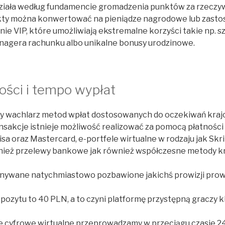
działa według fundamencie gromadzenia punktów za rzeczyw
y można konwertować na pieniądze nagrodowe lub zasto
ie VIP, które umożliwiają ekstremalne korzyści takie np. s
gera rachunku albo unikalne bonusy urodzinowe.
ości i tempo wypłat
y wachlarz metod wpłat dostosowanych do oczekiwań kra
sakcje istnieje możliwość realizować za pomocą płatności
a oraz Mastercard, e-portfele wirtualne w rodzaju jak Skril
nież przelewy bankowe jak również współczesne metody k
nywane natychmiastowo pozbawione jakichś prowizji prow
pozytu to 40 PLN, a to czyni platformę przystępną graczy 
e cyfrowe wirtualne przeprowadzamy w przeciągu czasie 24