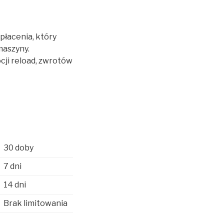
płacenia, który
maszyny.
cji reload, zwrotów
30 doby
7 dni
14 dni
Brak limitowania