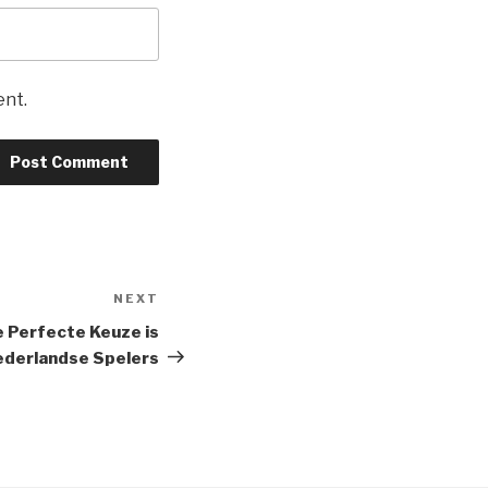
ent.
NEXT
Next
Post
 Perfecte Keuze is
ederlandse Spelers