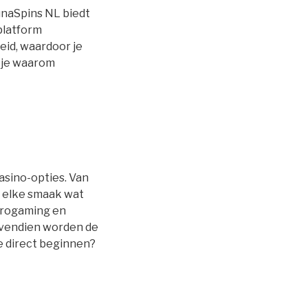
unaSpins NL biedt
platform
eid, waardoor je
k je waarom
asino-opties. Van
r elke smaak wat
crogaming en
Bovendien worden de
je direct beginnen?