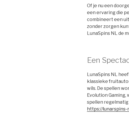
Of je nu een doorg
een ervaring die p
combineert een uit
zonder zorgen kunt
LunaSpins NL de moe
Een Spectac
LunaSpins NL heeft
klassieke fruitaut
wils. De spellen 
Evolution Gaming, 
spellen regelmatig 
https://lunarspins-n