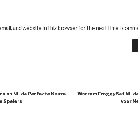
mail, and website in this browser for the next time I comm
sino NL de Perfecte Keuze
Waarom FroggyBet NL de
e Spelers
voor N