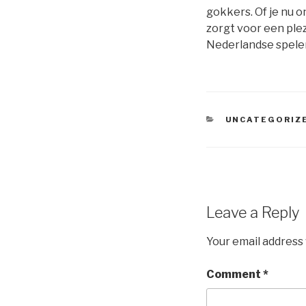
gokkers. Of je nu o
zorgt voor een pl
Nederlandse spele
CATEGORIES
UNCATEGORIZ
Leave a Reply
Your email address 
Comment
*