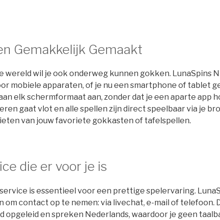
en Gemakkelijk Gemaakt
ke wereld wil je ook onderweg kunnen gokken. LunaSpins NL
or mobiele apparaten, of je nu een smartphone of tablet g
 aan elk schermformaat aan, zonder dat je een aparte app h
en gaat vlot en alle spellen zijn direct speelbaar via je br
nieten van jouw favoriete gokkasten of tafelspellen.
ce die er voor je is
ervice is essentieel voor een prettige spelervaring. Luna
om contact op te nemen: via livechat, e-mail of telefoon
oed opgeleid en spreken Nederlands, waardoor je geen taalba