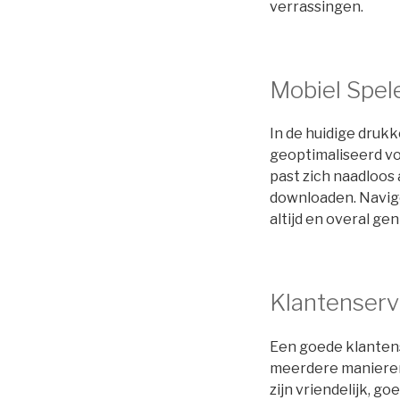
verrassingen.
Mobiel Spel
In de huidige druk
geoptimaliseerd vo
past zich naadloos
downloaden. Naviger
altijd en overal ge
Klantenservi
Een goede klantens
meerdere manieren 
zijn vriendelijk, g