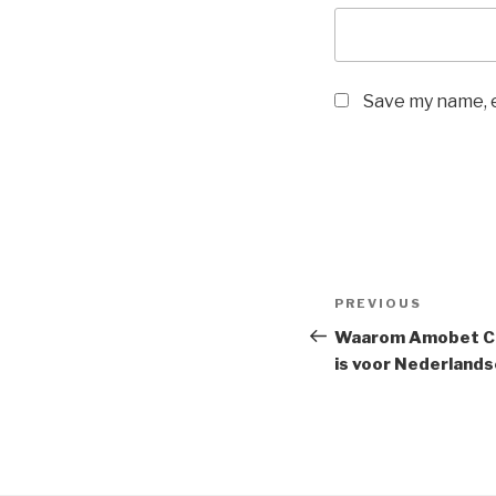
Save my name, e
Post
Previous
PREVIOUS
navigation
Post
Waarom Amobet Ca
is voor Nederlands