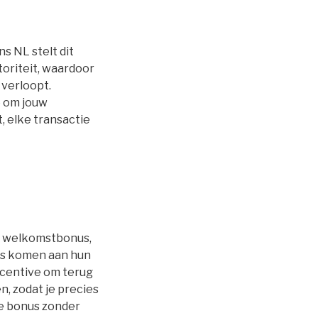
s NL stelt dit
toriteit, waardoor
 verloopt.
e om jouw
, elke transactie
e welkomstbonus,
ers komen aan hun
incentive om terug
, zodat je precies
ke bonus zonder