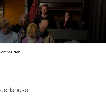
Competition
ederlandse