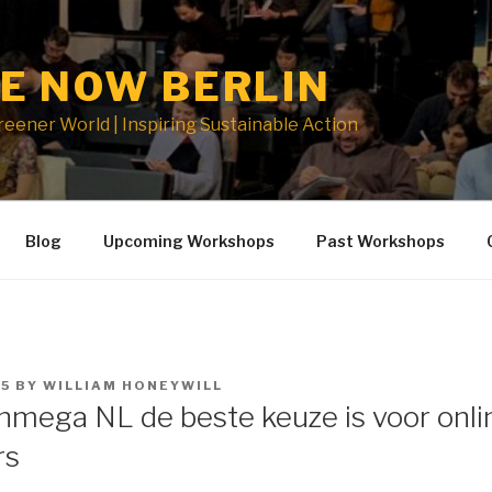
E NOW BERLIN
Greener World | Inspiring Sustainable Action
Blog
Upcoming Workshops
Past Workshops
25
BY
WILLIAM HONEYWILL
ega NL de beste keuze is voor onli
rs