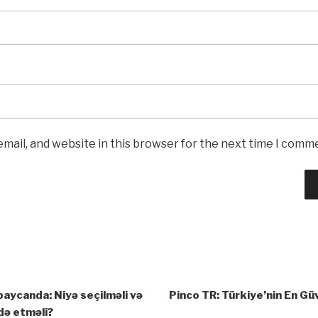
mail, and website in this browser for the next time I comm
baycanda: Niyə seçilməli və
Pinco TR: Türkiye’nin En Güv
də etməli?