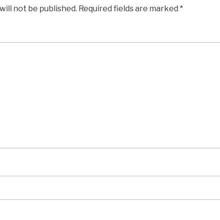
will not be published.
Required fields are marked
*