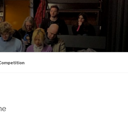
Competition
ne