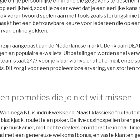
ie om je persoonlijke en financiële gegevens te bescherm
 op eerlijkheid, zodat je zeker weet dat je een eerlijke kans
ok verantwoord spelen aan met tools zoals stortingslimie
it maakt het een betrouwbare keuze voor iedereen die op e
n van online gokken.
 zijn aangepast aan de Nederlandse markt. Denk aan iDEA
en en populaire e-wallets. Uitbetalingen worden snel verw
team staat 24/7 voor je klaar via live chat of e-mail, en ze 
. Dit zorgt voor een probleemloze ervaring, van storten to
 en promoties die je niet wilt missen
 Winmega NL is indrukwekkend. Naast klassieke fruitauto
ok blackjack, roulette en poker. De live casinospellen breng
 je huiskamer, met echte dealers en interactie in real-tim
 met een genereuze welkomstbonus, en vaste klanten ge