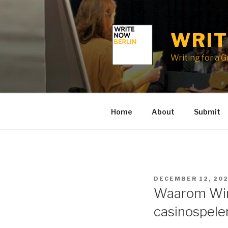
Skip
to
content
WRIT
Writing for a 
Home
About
Submit
POSTED
DECEMBER 12, 20
ON
Waarom Winm
casinospele