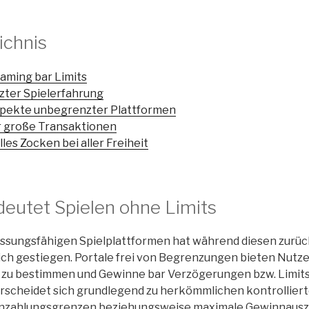
ichnis
aming bar Limits
zter Spielerfahrung
pekte unbegrenzter Plattformen
r große Transaktionen
es Zocken bei aller Freiheit
eutet Spielen ohne Limits
assungsfähigen Spielplattformen hat während diesen zurü
ch gestiegen. Portale frei von Begrenzungen bieten Nutze
i zu bestimmen und Gewinne bar Verzögerungen bzw. Limits
erscheidet sich grundlegend zu herkömmlichen kontrollie
inzahlungsgrenzen beziehungsweise maximale Gewinnausz