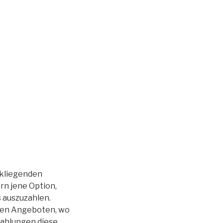
ckliegenden
rn jene Option,
 auszuzahlen.
rten Angeboten, wo
ahlungen diese