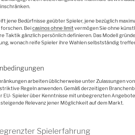
einschränken.
ift jene Bedürfnisse geübter Spieler, jene bezüglich maxim
 forschen. Bei
casinos ohne limit
vermögen Sie ohne künst
re Taktik gänzlich persönlich definieren. Das Modell gründe
ng, wonach reife Spieler ihre Wahlen selbstständig treff
nbedingungen
hränkungen arbeiten üblicherweise unter Zulassungen von
estriktive Regeln anwenden. Gemäß derzeitigen Branchenb
 EU- Spieler über Kenntnisse mit unbegrenzten Angebote
 steigende Relevanz jener Möglichkeit auf dem Markt.
begrenzter Spielerfahrung