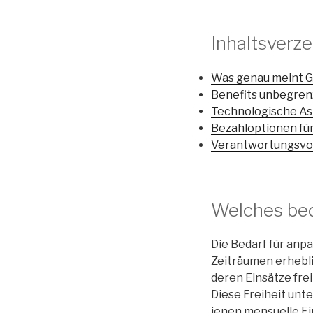
Inhaltsverze
Was genau meint G
Benefits unbegren
Technologische As
Bezahloptionen fü
Verantwortungsvoll
Welches bed
Die Bedarf für anp
Zeiträumen erhebli
deren Einsätze fre
Diese Freiheit unt
jenen mensuelle E