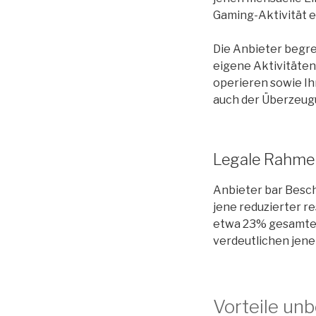
Gaming-Aktivität 
Die Anbieter begre
eigene Aktivitäten
operieren sowie Ih
auch der Überzeugu
Legale Rahme
Anbieter bar Besc
jene reduzierter r
etwa 23% gesamter
verdeutlichen jene
Vorteile un