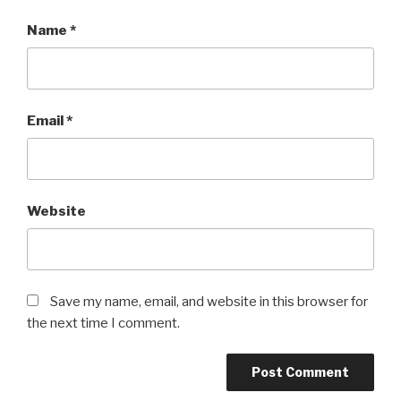
Name
*
Email
*
Website
Save my name, email, and website in this browser for
the next time I comment.