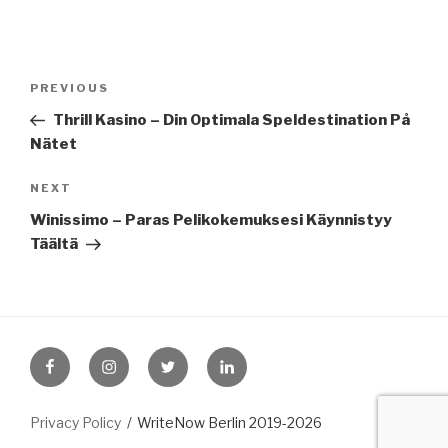
Post
Previous
PREVIOUS
navigation
Post
Thrill Kasino – Din Optimala Speldestination På
Nätet
Next
NEXT
Post
Winissimo – Paras Pelikokemuksesi Käynnistyy
Täältä
FB
Instagram
Twitter
LinkedIn
Privacy Policy
WriteNow Berlin 2019-2026