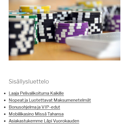
Sisällysluettelo
Laaja Pelivalikoituma Kaikille
Nopeat ja Luotettavat Maksumenetelmät
Bonusohjelma ja VIP-edut
Mobiilikasino Missä Tahansa
Asiakastukemme Läpi Vuorokauden