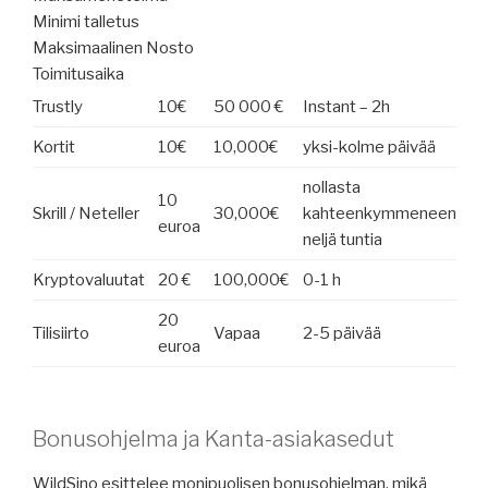
Minimi talletus
Maksimaalinen Nosto
Toimitusaika
Trustly
10€
50 000 €
Instant – 2h
Kortit
10€
10,000€
yksi-kolme päivää
nollasta
10
Skrill / Neteller
30,000€
kahteenkymmeneen
euroa
neljä tuntia
Kryptovaluutat
20 €
100,000€
0-1 h
20
Tilisiirto
Vapaa
2-5 päivää
euroa
Bonusohjelma ja Kanta-asiakasedut
WildSino esittelee monipuolisen bonusohjelman, mikä