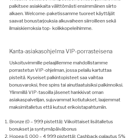
palkitsee asiakkaita välittömästi ensimmäinen siirto
alkaen. Welcome-paketissamme tuoreet käyttäjät
saavat bonustarjouksia alkuvaiheen siirroilleen sekä
ilmaiskierroksia top- kolikkopeleihimme.
Kanta-asiakasohjelma VIP-porrasteisena
Uskoituvimmille pelaajillemme mahdollistamme
porrastetun VIP-ohjelman, jossa pelailu kartuttaa
pisteitä. Kyseiset palkintopisteet saa vaihtaa
bonusvaroksi, free spins tai ainutlaatuisiksi palkinnoiksi.
Ylimmillä VIP-tasoilla jäsenet hankkivat oman
asiakaspalvelijan, sujuvammat kotiutukset, laajemmat
maksimitalletus että kutsut erikoistapahtumiin.
Bronze (0 – 999 pistettä): Viikoittaiset lisätalletus
bonukset ja syntymäpäiväbonus
Hopea (1 000 – 4 999 pistettä): Cashback-palautus 5%