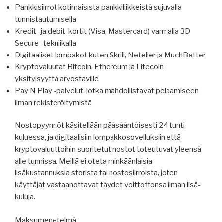
Pankkisiirrot kotimaisista pankkiliikkeistä sujuvalla
tunnistautumisella
Kredit- ja debit-kortit (Visa, Mastercard) varmalla 3D
Secure -tekniikalla
Digitaaliset lompakot kuten Skrill, Neteller ja MuchBetter
Kryptovaluutat Bitcoin, Ethereum ja Litecoin
yksityisyyttä arvostaville
Pay N Play -palvelut, jotka mahdollistavat pelaamiseen
ilman rekisteröitymistä
Nostopyynnöt käsitellään pääsääntöisesti 24 tunti
kuluessa, ja digitaalisiin lompakkosovelluksiin että
kryptovaluuttoihin suoritetut nostot toteutuvat yleensä
alle tunnissa. Meillä ei oteta minkäänlaisia
lisäkustannuksia storista tai nostosiirroista, joten
käyttäjät vastaanottavat täydet voittoffonsa ilman lisä-
kuluja.
Maksumenetelmä