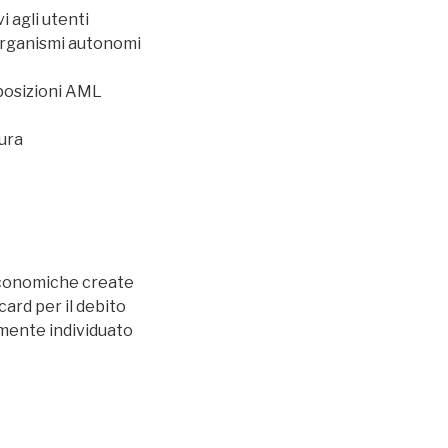
i agli utenti
 organismi autonomi
sposizioni AML
sura
 economiche create
card per il debito
amente individuato