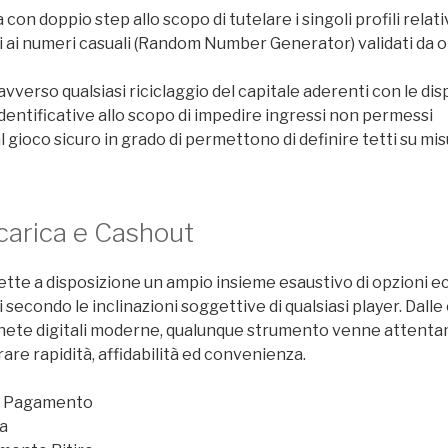
 con doppio step allo scopo di tutelare i singoli profili relativ
i ai numeri casuali (Random Number Generator) validati da
verso qualsiasi riciclaggio del capitale aderenti con le di
entificative allo scopo di impedire ingressi non permessi
l gioco sicuro in grado di permettono di definire tetti su mi
carica e Cashout
mette a disposizione un ampio insieme esaustivo di opzioni
secondo le inclinazioni soggettive di qualsiasi player. Dalle 
monete digitali moderne, qualunque strumento venne attent
rare rapidità, affidabilità ed convenienza.
al Pagamento
a