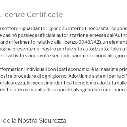
Licenze Certificate
el settore riguardante il gioco su internet necessita respons
ile casinò possiede ufficiale autorizzazione emessa dall’Autho
land (riferimento relativo alla licenza 8048/JAZ), un element
agina presente nel nostro portale sito autorizzato. Tale au
elle attività siano svolte secondo parametri mondiali rigoros
nformazioni individuali con i dati economici è la massima prio
e nostre procedure di ogni giorno. Adottiamo sistemi per la c
 di sicurezza, la medesima identica tecnologia adottata dalle
redito internazionali, allo scopo di salvaguardare ogni oper
i della Nostra Sicurezza