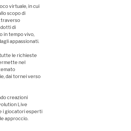
o virtuale, in cui
llo scopo di
attraverso
dotti di
o in tempo vivo,
dagli appassionati.
utte le richieste
 permette nel
istemato
e, dai tornei verso
do creazioni
Evolution Live
e i giocatori esperti
le approccio.