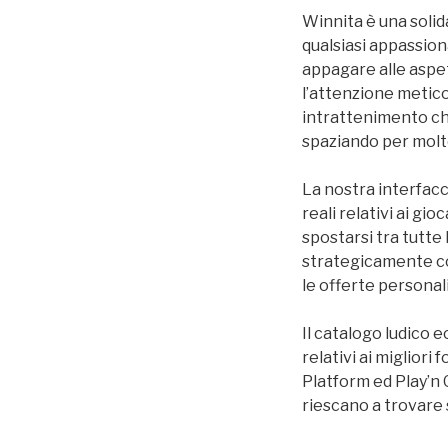
Winnita è una solid
qualsiasi appassio
appagare alle aspet
l’attenzione meticol
intrattenimento che
spaziando per moltep
La nostra interfac
reali relativi ai gi
spostarsi tra tutte
strategicamente cos
le offerte personal
Il catalogo ludico
relativi ai migliori
Platform ed Play’n G
riescano a trovare 