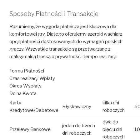
Sposoby Płatności i Transakcje
Rozumiemy, że wygoda płatnicza jest kluczowa dla
komfortowej gry. Dlatego oferujemy szeroki wachlarz
opcji płatności dostosowanych do wymagań polskich
graczy. Wszystkie transakcje są przetwarzane z
maksymalną troską o prywatność i tempo realizacji.
Forma Płatności
Czas realizacji Wpłaty
Okres Wypłaty
Dolna Kwota
Karty
kilka dni
Błyskawiczny
5
Kredytowe/Debetowe
roboczych
dwa do
jeden do trzech
Przelewy Bankowe
pięciu dni
10
dni roboczych
roboczych