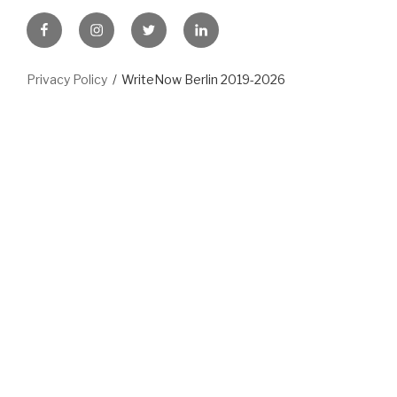
FB
Instagram
Twitter
LinkedIn
Privacy Policy
WriteNow Berlin 2019-2026