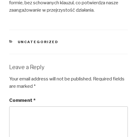
formie, bez schowanych klauzul, co potwierdza nasze
zaangażowanie w przejrzystość działania.
CATEGORIES
UNCATEGORIZED
Leave a Reply
Your email address will not be published.
Required fields
are marked
*
Comment
*