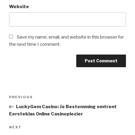
Website
Save my name, email, and website in this browser for
the next time I comment.
Post
Previous
PREVIOUS
navigation
Post
LuckyGem Casino: Je Bestemming omtrent
Eersteklas Online Casinoplezier
Next
NEXT
Post