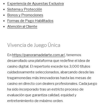
Experiencia de Apuestas Exclusiva
Sistema y Protección
Bonos y Promociones
Formas de Pago Habilitados
Atención al Cliente
Vivencia de Juego Única
En
https://panoramadelarte.com.ar/
, tenemos
desarrollado una plataforma que redefine el idea de
casino digital. El repertorio excede los 3,000 títulos
cuidadosamente seleccionados, abarcando desde las
tragamonedas más innovadoras hasta las mesas de
casino en directo con dealers profesionales. Cada juego
ha sido incorporado tras un estricto proceso de
evaluación que garantiza calidad, equidad y
entretenimiento de máximo orden.