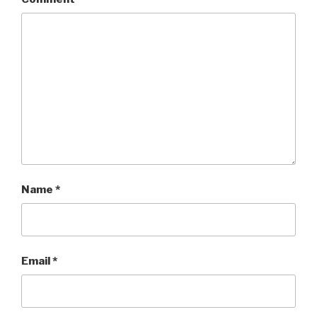
Name
*
Email
*