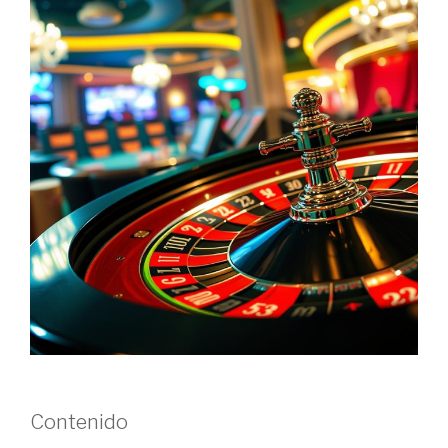
Contenido