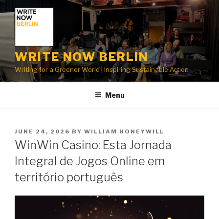
Skip
to
content
WRITE NOW BERLIN
Writing for a Greener World | Inspiring Sustainable Action
Menu
POSTED
JUNE 24, 2026
BY
WILLIAM HONEYWILL
ON
WinWin Casino: Esta Jornada
Integral de Jogos Online em
território português