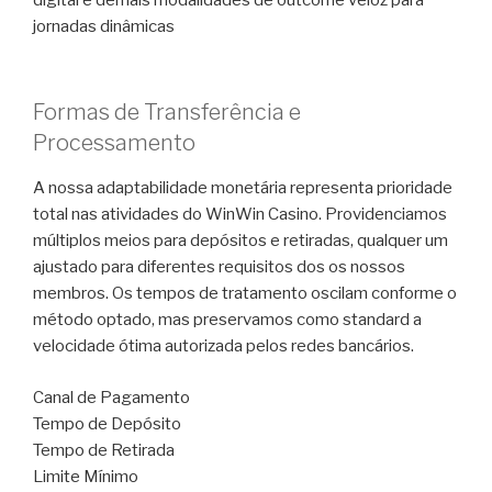
jornadas dinâmicas
Formas de Transferência e
Processamento
A nossa adaptabilidade monetária representa prioridade
total nas atividades do WinWin Casino. Providenciamos
múltiplos meios para depósitos e retiradas, qualquer um
ajustado para diferentes requisitos dos os nossos
membros. Os tempos de tratamento oscilam conforme o
método optado, mas preservamos como standard a
velocidade ótima autorizada pelos redes bancários.
Canal de Pagamento
Tempo de Depósito
Tempo de Retirada
Limite Mínimo