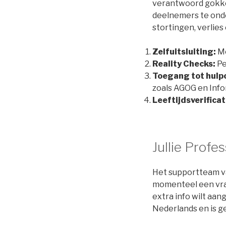
verantwoord gokke
deelnemers te onde
stortingen, verlies
Zelfuitsluiting:
Mo
Reality Checks:
Pe
Toegang tot hulp
zoals AGOG en Inf
Leeftijdsverificat
Jullie Profe
Het supportteam va
momenteel een vraa
extra info wilt aan
Nederlands en is g