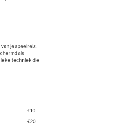
van je speelreis.
schermd als
tieke techniek die
€10
€20