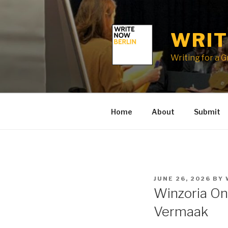
Skip
to
content
WRIT
Writing for a 
Home
About
Submit
POSTED
JUNE 26, 2026
BY
ON
Winzoria Onl
Vermaak