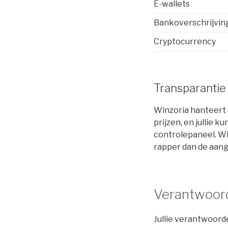
E-wallets
Bankoverschrijvin
Cryptocurrency
Transparantie
Winzoria hanteert 
prijzen, en jullie 
controlepaneel. Wi
rapper dan de aang
Verantwoor
Jullie verantwoord