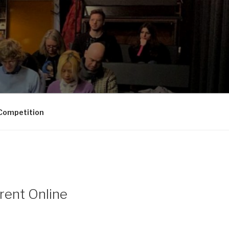
Competition
trent Online