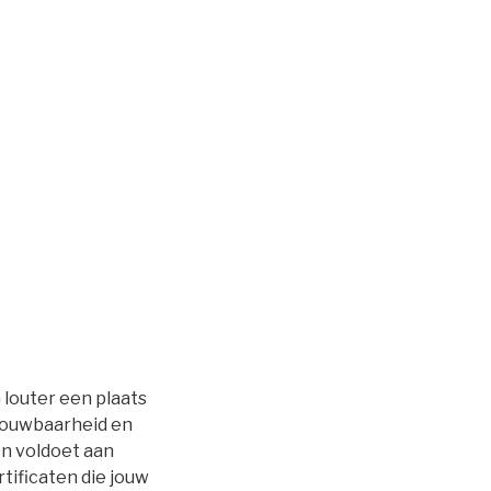
 louter een plaats
trouwbaarheid en
n voldoet aan
tificaten die jouw