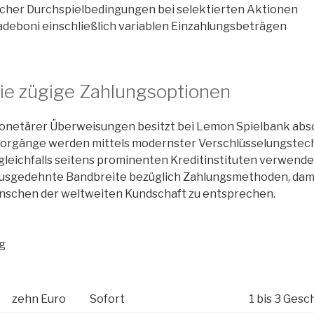
licher Durchspielbedingungen bei selektierten Aktionen
adeboni einschließlich variablen Einzahlungsbeträgen
ie zügige Zahlungsoptionen
onetärer Überweisungen besitzt bei Lemon Spielbank absol
vorgänge werden mittels modernster Verschlüsselungstec
gleichfalls seitens prominenten Kreditinstituten verwendet
ausgedehnte Bandbreite bezüglich Zahlungsmethoden, dam
schen der weltweiten Kundschaft zu entsprechen.
g
zehn Euro
Sofort
1 bis 3 Ges