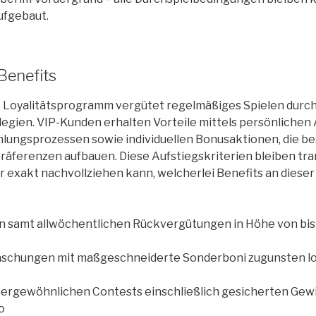
ufgebaut.
Benefits
s Loyalitätsprogramm vergütet regelmäßiges Spielen durch
ilegien. VIP-Kunden erhalten Vorteile mittels persönliche
lungsprozessen sowie individuellen Bonusaktionen, die be
lpräferenzen aufbauen. Diese Aufstiegskriterien bleiben tra
er exakt nachvollziehen kann, welcherlei Benefits an diese
 samt allwöchentlichen Rückvergütungen in Höhe von bis 
schungen mit maßgeschneiderte Sonderboni zugunsten lo
ußergewöhnlichen Contests einschließlich gesicherten Gew
o