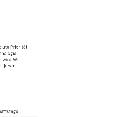
ute Priorität.
hnologie
 wird. Wir
it jenen
chäftstage