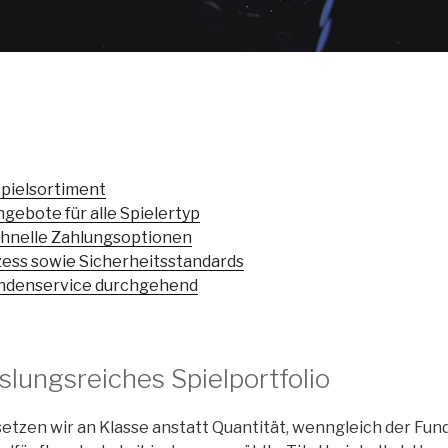
Spielsortiment
gebote für alle Spielertyp
chnelle Zahlungsoptionen
zess sowie Sicherheitsstandards
undenservice durchgehend
lungsreiches Spielportfolio
etzen wir an Klasse anstatt Quantität, wenngleich der Fun