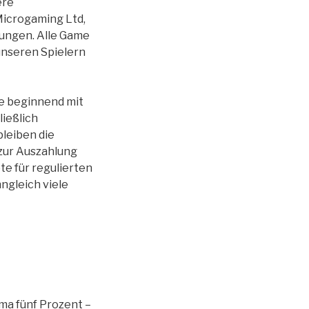
ere
Microgaming Ltd,
gungen. Alle Game
unseren Spielern
he beginnend mit
ießlich
leiben die
zur Auszahlung
e für regulierten
ngleich viele
a fünf Prozent –