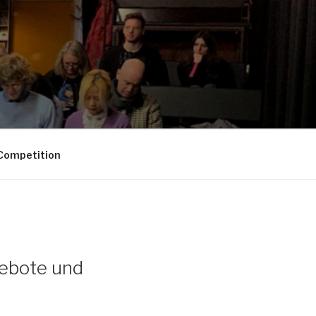
Competition
gebote und