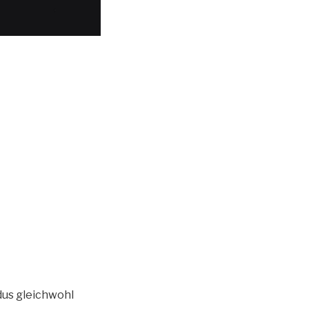
dus gleichwohl