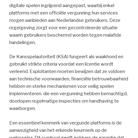
digitale spelen ingrijpend aangepast, waarbij enkel
platforms met een officiële vergunning hun services
mogen aanbieden aan Nederlandse gebruikers. Deze
regelgeving zorgt voor een gecontroleerde situatie
waarin gebruikers beschermd worden tegen malafide
handelingen.
De Kansspelautoriteit (KSA) fungeert als waakhond en
gebruikt strikte criteria voordat een licentie wordt
verleend. Exploitanten moeten bewijzen dat ze voldoen
aan technische voorwaarden, financiële betrouwbaarheid
hebben en sterke mechanismen voor veilig spelen
implementeren. die een vergunning hebben bemachtigd,
doorlopen regelmatige inspecties om handhaving te
waarborgen.
Een essentieel kenmerk van vergunde platforms is de
aanwezigheid van het erkende keurmerk op de
webpagina. Dit symbool geeft gokkers de garantie dat