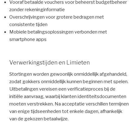
Vooraf betaalde vouchers voor beheerst budgetbeheer
zonder rekeninginformatie
Overschrijvingen voor grotere bedragen met
consistente tijden
Mobiele betalingsoplossingen verbonden met
smartphone apps
Verwerkingstijden en Limieten
Stortingen worden gewoonlijk onmiddellijk afgehandeld,
zodat gokkers onmiddellijk kunnen beginnen met spelen.
Uitbetalingen vereisen een verificatieproces bij de
initiële aanvraag, waarbij klanten identiteitsdocumenten
moeten verstrekken. Na acceptatie verschillen termijnen
van enige tijdseenheden tot enkele dagen, afhankelijk
van de gekozen betaalwijze.