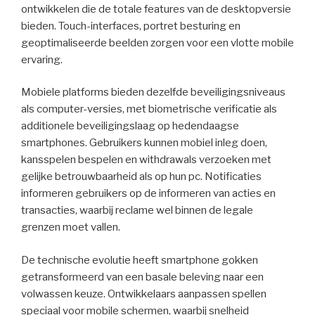
ontwikkelen die de totale features van de desktopversie
bieden. Touch-interfaces, portret besturing en
geoptimaliseerde beelden zorgen voor een vlotte mobile
ervaring.
Mobiele platforms bieden dezelfde beveiligingsniveaus
als computer-versies, met biometrische verificatie als
additionele beveiligingslaag op hedendaagse
smartphones. Gebruikers kunnen mobiel inleg doen,
kansspelen bespelen en withdrawals verzoeken met
gelijke betrouwbaarheid als op hun pc. Notificaties
informeren gebruikers op de informeren van acties en
transacties, waarbij reclame wel binnen de legale
grenzen moet vallen.
De technische evolutie heeft smartphone gokken
getransformeerd van een basale beleving naar een
volwassen keuze. Ontwikkelaars aanpassen spellen
speciaal voor mobile schermen, waarbij snelheid