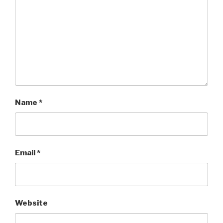
Name
*
Email
*
Website