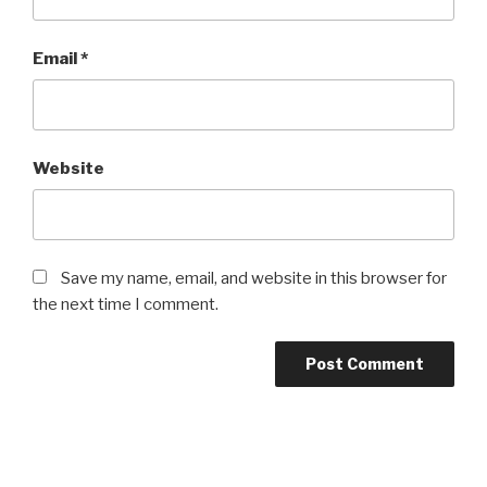
Email
*
Website
Save my name, email, and website in this browser for
the next time I comment.
Post