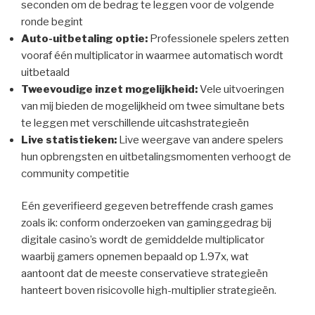
seconden om de bedrag te leggen voor de volgende
ronde begint
Auto-uitbetaling optie:
Professionele spelers zetten
vooraf één multiplicator in waarmee automatisch wordt
uitbetaald
Tweevoudige inzet mogelijkheid:
Vele uitvoeringen
van mij bieden de mogelijkheid om twee simultane bets
te leggen met verschillende uitcashstrategieën
Live statistieken:
Live weergave van andere spelers
hun opbrengsten en uitbetalingsmomenten verhoogt de
community competitie
Eén geverifieerd gegeven betreffende crash games
zoals ik: conform onderzoeken van gaminggedrag bij
digitale casino’s wordt de gemiddelde multiplicator
waarbij gamers opnemen bepaald op 1.97x, wat
aantoont dat de meeste conservatieve strategieën
hanteert boven risicovolle high-multiplier strategieën.