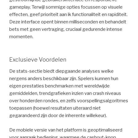
gameplay. Terwijl sommige opties focussen op visuele
effecten, geef prioriteit aan ik functionaliteit en rapiditeit.
Deze interface opent binnen milliseconden en behandelt
bets met geen vertraging, cruciaal gedurende intense
momenten.
Exclusieve Voordelen
De stats-sectie biedt diepgaande analyses welke
nergens anders beschikbaar zijn. Spelers kunnen hun
eigen prestaties benchmarken met wereldwijde
gemiddelden, trendgrafieken inzien van crash niveaus
over honderden rondes, en zelfs voorspellingsalgoritmes
toepassen (hoewel resultaten uiteraard niet
gegarandeerd zijn door de inherente willekeur).
De mobiele versie van het platform is geoptimaliseerd
voor aanraak bediening, waarmee de cashout-knop