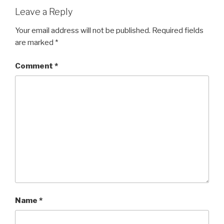
Leave a Reply
Your email address will not be published.
Required fields
are marked
*
Comment
*
Name
*