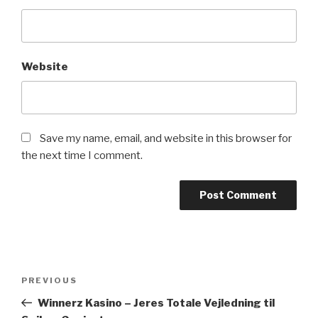
Website
Save my name, email, and website in this browser for
the next time I comment.
Post
Previous
PREVIOUS
navigation
Post
Winnerz Kasino – Jeres Totale Vejledning til