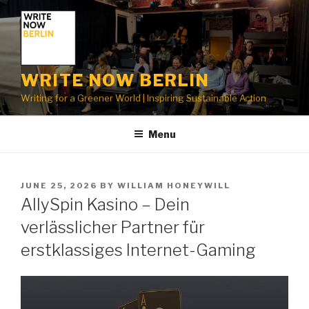
Skip
to
content
WRITE NOW BERLIN
Writing for a Greener World | Inspiring Sustainable Action
Menu
POSTED
JUNE 25, 2026
BY
WILLIAM HONEYWILL
ON
AllySpin Kasino – Dein
verlässlicher Partner für
erstklassiges Internet-Gaming