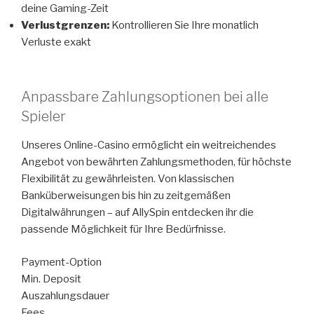
deine Gaming-Zeit
Verlustgrenzen:
Kontrollieren Sie Ihre monatlich
Verluste exakt
Anpassbare Zahlungsoptionen bei alle
Spieler
Unseres Online-Casino ermöglicht ein weitreichendes
Angebot von bewährten Zahlungsmethoden, für höchste
Flexibilität zu gewährleisten. Von klassischen
Banküberweisungen bis hin zu zeitgemäßen
Digitalwährungen – auf AllySpin entdecken ihr die
passende Möglichkeit für Ihre Bedürfnisse.
Payment-Option
Min. Deposit
Auszahlungsdauer
Fees