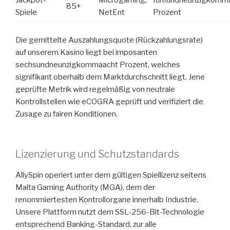
Jackpot-
Microgaming,
fünfundneunzigkomm
85+
Spiele
NetEnt
Prozent
Die gemittelte Auszahlungsquote (Rückzahlungsrate)
auf unserem Kasino liegt bei imposanten
sechsundneunzigkommaacht Prozent, welches
signifikant oberhalb dem Marktdurchschnitt liegt. Jene
geprüfte Metrik wird regelmäßig von neutrale
Kontrollstellen wie eCOGRA geprüft und verifiziert die
Zusage zu fairen Konditionen.
Lizenzierung und Schutzstandards
AllySpin operiert unter dem gültigen Spiellizenz seitens
Malta Gaming Authority (MGA), dem der
renommiertesten Kontrollorgane innerhalb Industrie.
Unsere Plattform nutzt dem SSL-256-Bit-Technologie
entsprechend Banking-Standard, zur alle