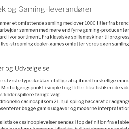
otek og Gaming-leverandører
mer et omfattende samling med over 1000 titler fra bran
arbejder sammen med mere end fyrre gaming-producenter f
ard i vor sortiment. Fra klassiske spillemaskiner til progres
live-streaming dealer-games omfatter vores egen samling
ier og Udvælgelse
r største type dækker utallige af spil med forskellige emne
 Med udgangspunkt i simple frugttitler til sofistikerede vi
finder spillere talrige valg.
itionelle casinospil som 21, hjul-spil og baccarat er adgang
æsenterer begge gamle udgaver og moderne interpretatio
listiske casinooplevelser sendes i top definition fra etable