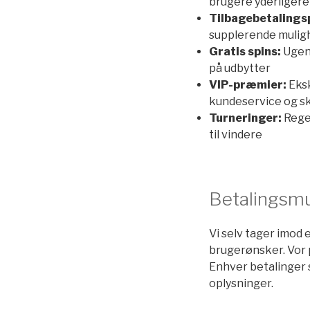
brugere yderligere
Tilbagebetaling
supplerende muligh
Gratis spins:
Ugent
på udbytter
VIP-præmier:
Eksk
kundeservice og 
Turneringer:
Rege
til vindere
Betalingsmu
Vi selv tager imod 
brugerønsker. Vor 
Enhver betalinger s
oplysninger.