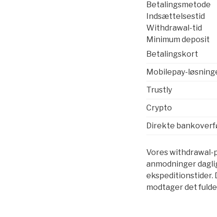
Betalingsmetode
Indsættelsestid
Withdrawal-tid
Minimum deposit
Betalingskort
Mobilepay-løsning
Trustly
Crypto
Direkte bankoverf
Vores withdrawal-pr
anmodninger daglig
ekspeditionstider. 
modtager det fulde 