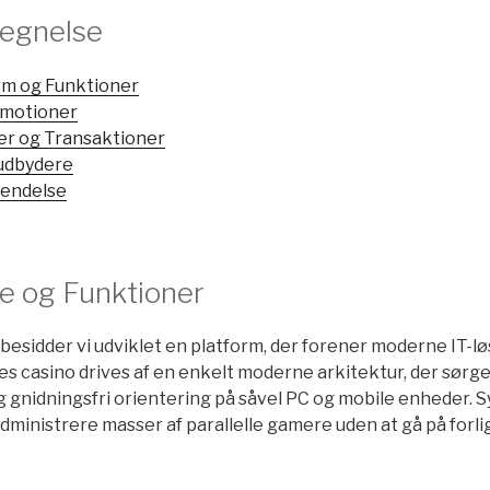
tegnelse
rm og Funktioner
omotioner
er og Transaktioner
ludbydere
kendelse
de og Funktioner
besidder vi udviklet en platform, der forener moderne IT-l
ores casino drives af en enkelt moderne arkitektur, der sørge
g gnidningsfri orientering på såvel PC og mobile enheder. 
t administrere masser af parallelle gamere uden at gå på forl