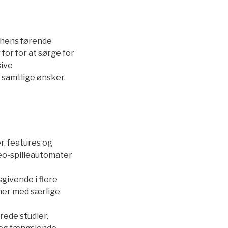
chens førende
or for at sørge for
sive
 samtlige ønsker.
r, features og
deo-spilleautomater
sgivende i flere
ner med særlige
rede studier.