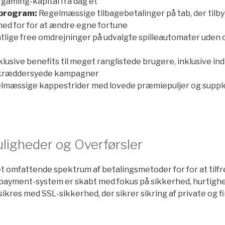
 gaming-kapital fra dag et
sprogram:
Regelmæssige tilbagebetalinger på tab, der tilb
ed for for at ændre egne fortune
lige free omdrejninger på udvalgte spilleautomater ude
lusive benefits til meget ranglistede brugere, inklusive ind
skræddersyede kampagner
lmæssige kappestrider med lovede præmiepuljer og suppl
ligheder og Overførsler
et omfattende spektrum af betalingsmetoder for for at tilfre
payment-system er skabt med fokus på sikkerhed, hurtigh
ikres med SSL-sikkerhed, der sikrer sikring af private og fi