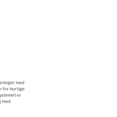
øsninger med
r for hurtige
Systemet er
ig med