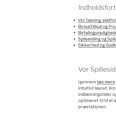
Indholdsfor
Vor Gaming-platfo
Bonustilbud og Pr
Betalingsmulighed
Spilsamling og Spi
Sikkerhed og God
Vor Spillesi
Igennem
læs mere
intuitivt layout. V
indlæsningstider o
optimeret til til a
præstationen.