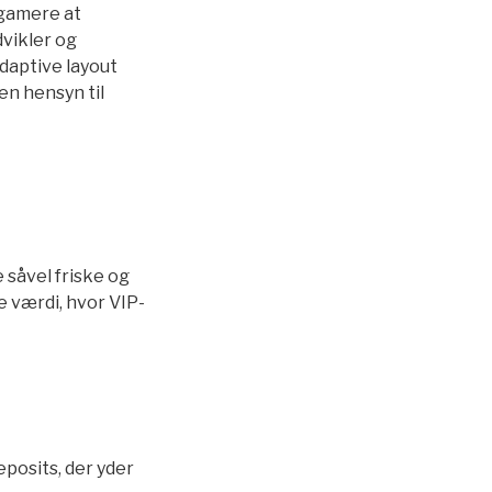
 gamere at
dvikler og
adaptive layout
en hensyn til
 såvel friske og
e værdi, hvor VIP-
posits, der yder