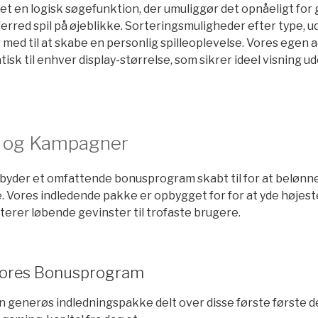
ret en logisk søgefunktion, der umuliggør det opnåeligt for
ferred spil på øjeblikke. Sorteringsmuligheder efter type, u
med til at skabe en personlig spilleoplevelse. Vores egen 
tisk til enhver display-størrelse, som sikrer ideel visning ud
d og Kampagner
byder et omfattende bonusprogram skabt til for at belønne
. Vores indledende pakke er opbygget for for at yde højest
rer løbende gevinster til trofaste brugere.
 Vores Bonusprogram
n generøs indledningspakke delt over disse første første de