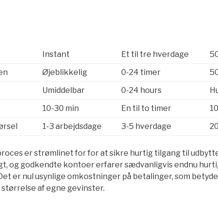
Instant
Et til tre hverdage
50
en
Øjeblikkelig
0-24 timer
5
Umiddelbar
0-24 hours
H
10-30 min
En til to timer
1
ørsel
1-3 arbejdsdage
3-5 hverdage
20
oces er strømlinet for for at sikre hurtig tilgang til udbyt
t, og godkendte kontoer erfarer sædvanligvis endnu hurt
Det er nul usynlige omkostninger på betalinger, som betyder
størrelse af egne gevinster.