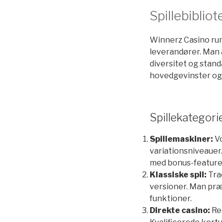
Spillebibli
Winnerz Casino rum
leverandører. Man 
diversitet og stand
hovedgevinster og 
Spillekategor
Spillemaskiner:
Vo
variationsniveauer.
med bonus-features 
Klassiske spil:
Trad
versioner. Man pr
funktioner.
Direkte casino:
Rea