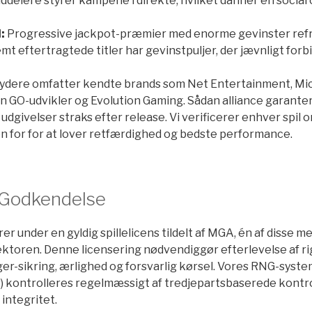
uddelere styrer kampene i direkte, hvilket danner en socia
:
Progressive jackpot-præmier med enorme gevinster ref
mt eftertragtede titler har gevinstpuljer, der jævnligt forbi
bydere omfatter kendte brands som Net Entertainment, M
’n GO-udvikler og Evolution Gaming. Sådan alliance garante
e udgivelser straks efter release. Vi verificerer enhver spil
on for for at lover retfærdighed og bedste performance.
 Godkendelse
r under en gyldig spillelicens tildelt af MGA, én af disse 
ektoren. Denne licensering nødvendiggør efterlevelse af ri
ger-sikring, ærlighed og forsvarlig kørsel. Vores RNG-sys
kontrolleres regelmæssigt af tredjepartsbaserede kontro
integritet.