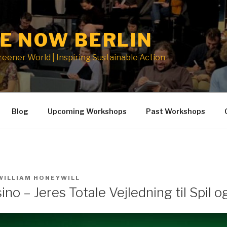
E NOW BERLIN
Greener World | Inspiring Sustainable Action
Blog
Upcoming Workshops
Past Workshops
WILLIAM HONEYWILL
no – Jeres Totale Vejledning til Spil 