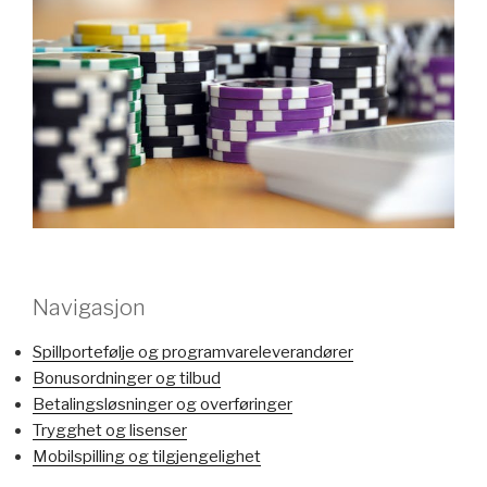
Navigasjon
Spillportefølje og programvareleverandører
Bonusordninger og tilbud
Betalingsløsninger og overføringer
Trygghet og lisenser
Mobilspilling og tilgjengelighet