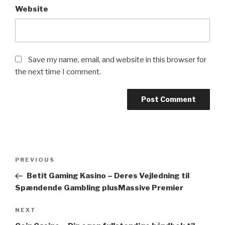
Website
Save my name, email, and website in this browser for
the next time I comment.
Post
Previous
PREVIOUS
navigation
Post
Betit Gaming Kasino – Deres Vejledning til
Spændende Gambling plusMassive Premier
Next
NEXT
Post