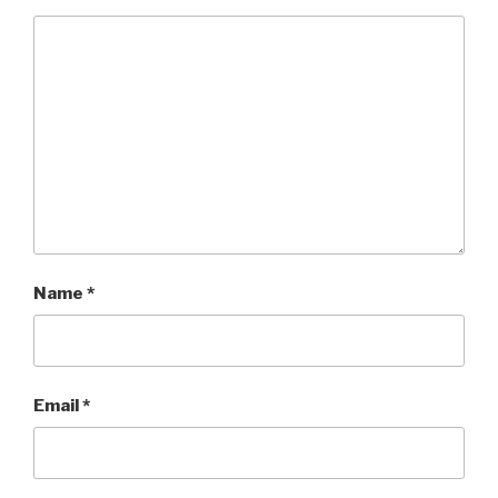
Name
*
Email
*