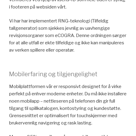
i footeren på websiden vårt.
Vi har har implementert RNG-teknologi (Tilfeldig
tallgenerator) som sjekkes jevnlig av uavhengige
revisjonsorganer som eCOGRA. Denne ordningen sørger
for at alle utfall er ekte tilfeldige og ikke kan manipuleres
av verken spillere eller operatør.
Mobilerfaring og tilgjengelighet
Mobilplattformen vår er responsivt designet for å virke
perfekt på enhver moderne enheter. Du må ikke installere
noen mobilapp – nettleseren på telefonen din gir full
tilgang til spillkatalogen, kontostyring og kundestøtte.
Grensesnittet er optimalisert for touchskjermer med
brukervennlig navigering og rask lasting.