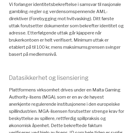
Vi forlanger identitetsbekreftelse i samsvar til nasjonale
gambling-regler og verdensomspennende AML-
direktiver (Forebygging mot hvitvasking). Ditt første
uttak forutsetter dokumenter som bekrefter identitet og
adresse. Etterfølgende uttak går kjappere når
brukerkontoen er helt verifisert. Minimum uttak er
etablert på til 100 kr, mens maksimumsgrensen svinger
basert på medlemsnivå.
Datasikkerhet og lisensiering
Plattformens virksomhet drives under en Malta Gaming
Authority-lisens (MGA), som er en av de høyest
anerkjente regulerende institusjonene i den europeiske
spillindustrien. MGA-lisensen forutsetter strenge krav for
beskyttelse av spillere, rettferdig spillpraksis og
økonomisk åpenhet. Dette bekreftede faktum
verifiseres ved hjelp av lisens-ID som hele tiden er synlig