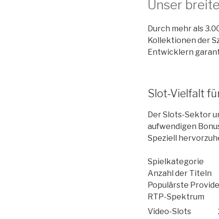
Unser breit
Durch mehr als 3.0
Kollektionen der 
Entwicklern garant
Slot-Vielfalt 
Der Slots-Sektor u
aufwendigen Bonus
Speziell hervorzuhe
Spielkategorie
Anzahl der Titeln
Populärste Provide
RTP-Spektrum
Video-Slots