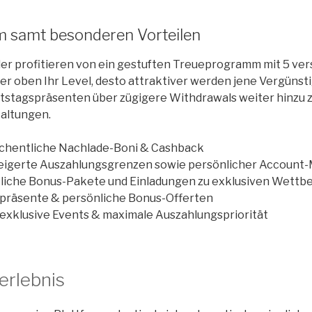
 samt besonderen Vorteilen
ler profitieren von ein gestuften Treueprogramm mit 5 ve
r oben Ihr Level, desto attraktiver werden jene Vergünst
rtstagspräsenten über zügigere Withdrawals weiter hinzu 
altungen.
chentliche Nachlade-Boni & Cashback
steigerte Auszahlungsgrenzen sowie persönlicher Account
tliche Bonus-Pakete und Einladungen zu exklusiven Wett
spräsente & persönliche Bonus-Offerten
, exklusive Events & maximale Auszahlungspriorität
erlebnis