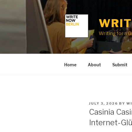
Skip
to
content
WRIT
Writing for a 
Home
About
Submit
POSTED
JULY 3, 2026
BY
W
ON
Casinia Cas
Internet-Glü