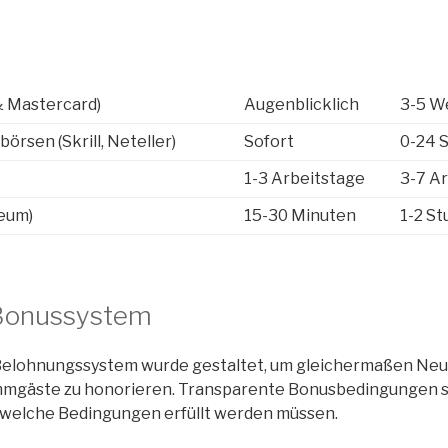
 & Mastercard)
Augenblicklich
3-5 W
örsen (Skrill, Neteller)
Sofort
0-24 S
1-3 Arbeitstage
3-7 A
reum)
15-30 Minuten
1-2 S
 Bonussystem
Belohnungssystem wurde gestaltet, um gleichermaßen Ne
mgäste zu honorieren. Transparente Bonusbedingungen ste
, welche Bedingungen erfüllt werden müssen.