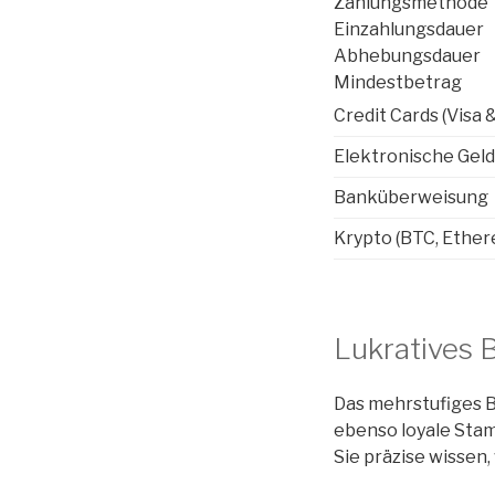
Zahlungsmethode
Einzahlungsdauer
Abhebungsdauer
Mindestbetrag
Credit Cards (Visa
Elektronische Geldb
Banküberweisung
Krypto (BTC, Ethe
Lukratives
Das mehrstufiges 
ebenso loyale Stam
Sie präzise wissen