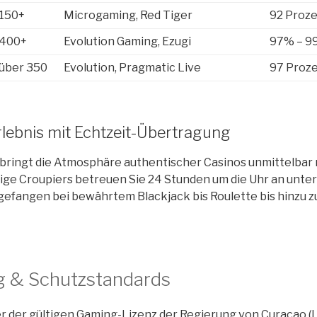
150+
Microgaming, Red Tiger
92 Proze
400+
Evolution Gaming, Ezugi
97% – 9
über 350
Evolution, Pragmatic Live
97 Proz
rlebnis mit Echtzeit-Übertragung
bringt die Atmosphäre authentischer Casinos unmittelbar 
ge Croupiers betreuen Sie 24 Stunden um die Uhr an unte
gefangen bei bewährtem Blackjack bis Roulette bis hinzu z
g & Schutzstandards
r der gültigen Gaming-Lizenz der Regierung von Curacao (L