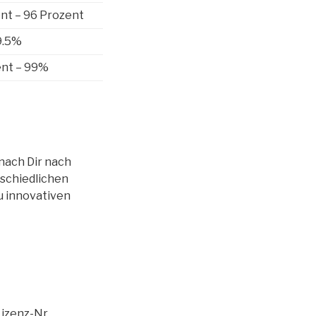
nt – 96 Prozent
9.5%
ent – 99%
nach Dir nach
rschiedlichen
u innovativen
izenz-Nr.