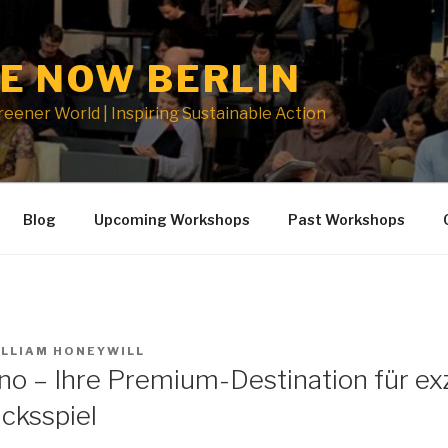
E NOW BERLIN
Greener World | Inspiring Sustainable Action
Blog
Upcoming Workshops
Past Workshops
ILLIAM HONEYWILL
ino – Ihre Premium-Destination für ex
cksspiel