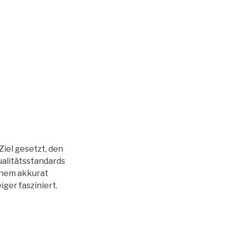
Ziel gesetzt, den
ualitätsstandards
inem akkurat
ger fasziniert.