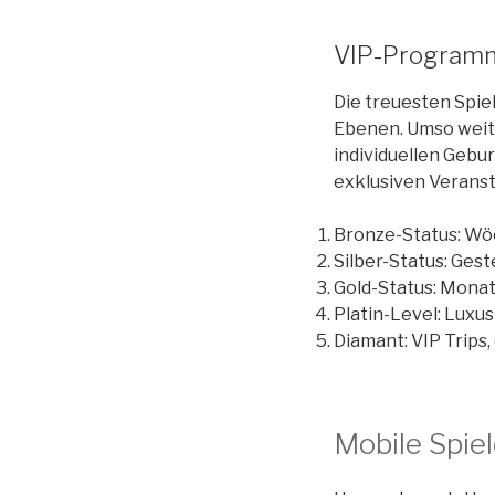
VIP-Programm
Die treuesten Spie
Ebenen. Umso weite
individuellen Gebu
exklusiven Veranst
Bronze-Status: Wö
Silber-Status: Ge
Gold-Status: Mona
Platin-Level: Luxu
Diamant: VIP Trips
Mobile Spiel