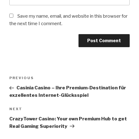
Save my name, email, and website in this browser for
the next time I comment.
Post
Previous
PREVIOUS
navigation
Post
Casinia Casino – Ihre Premium-Destination für
exzellentes Internet-Glücksspiel
Next
NEXT
Post
CrazyTower Casino: Your own Premium Hub to get
Real Gaming Superiority