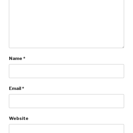
Name
*
Email
*
Website