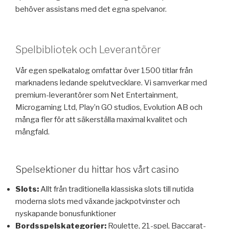
behöver assistans med det egna spelvanor.
Spelbibliotek och Leverantörer
Vår egen spelkatalog omfattar över 1500 titlar från
marknadens ledande spelutvecklare. Vi samverkar med
premium-leverantörer som Net Entertainment,
Microgaming Ltd, Play’n GO studios, Evolution AB och
många fler för att säkerställa maximal kvalitet och
mångfald.
Spelsektioner du hittar hos vårt casino
Slots:
Allt från traditionella klassiska slots till nutida
moderna slots med växande jackpotvinster och
nyskapande bonusfunktioner
Bordsspelskategorier:
Roulette, 21-spel, Baccarat-