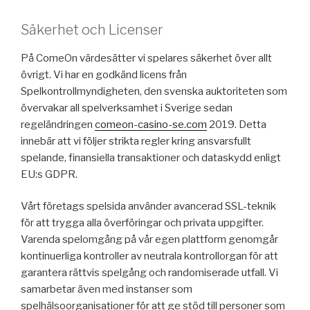
Säkerhet och Licenser
På ComeOn värdesätter vi spelares säkerhet över allt
övrigt. Vi har en godkänd licens från
Spelkontrollmyndigheten, den svenska auktoriteten som
övervakar all spelverksamhet i Sverige sedan
regeländringen
comeon-casino-se.com
2019. Detta
innebär att vi följer strikta regler kring ansvarsfullt
spelande, finansiella transaktioner och dataskydd enligt
EU:s GDPR.
Vårt företags spelsida använder avancerad SSL-teknik
för att trygga alla överföringar och privata uppgifter.
Varenda spelomgång på vår egen plattform genomgår
kontinuerliga kontroller av neutrala kontrollorgan för att
garantera rättvis spelgång och randomiserade utfall. Vi
samarbetar även med instanser som
spelhälsoorganisationer för att ge stöd till personer som