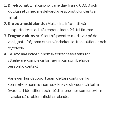
Direktchatt:
Tillgänglig varje dag från kl 09:00 och
klockan ett, med medelvärdig responstid under två
minuter
E-postmeddelande:
Maila dina frågor till vår
supportadress och få respons inom 24-tal timmar
Frågor-och-svar:
Stort hjälpcenter med svar på de
vanligaste frågorna om användarkonto, transaktioner och
regelverk
Telefonservice:
Inhemsk telefonassistans för
ytterligare komplexa förfrågningar som behöver
personlig kontakt
Vår egen kundsupportteam deltar i kontinuerlig
kompetenshöjning inom spelansvarsfrågor och förblir
övade att identifiera och stödja personer som uppvisar
signaler på problematiskt spelande.