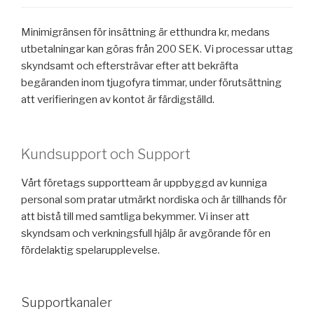
Minimigränsen för insättning är etthundra kr, medans
utbetalningar kan göras från 200 SEK. Vi processar uttag
skyndsamt och eftersträvar efter att bekräfta
begäranden inom tjugofyra timmar, under förutsättning
att verifieringen av kontot är färdigställd.
Kundsupport och Support
Vårt företags supportteam är uppbyggd av kunniga
personal som pratar utmärkt nordiska och är tillhands för
att bistå till med samtliga bekymmer. Vi inser att
skyndsam och verkningsfull hjälp är avgörande för en
fördelaktig spelarupplevelse.
Supportkanaler