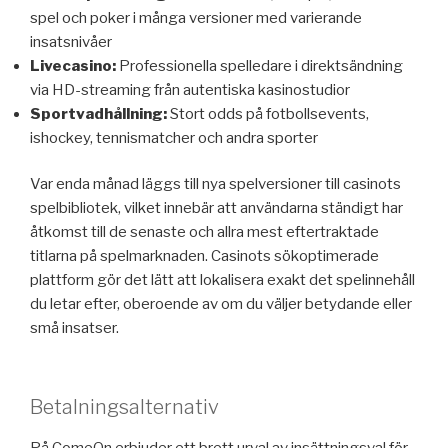
spel och poker i många versioner med varierande
insatsnivåer
Livecasino:
Professionella spelledare i direktsändning
via HD-streaming från autentiska kasinostudior
Sportvadhållning:
Stort odds på fotbollsevents,
ishockey, tennismatcher och andra sporter
Var enda månad läggs till nya spelversioner till casinots
spelbibliotek, vilket innebär att användarna ständigt har
åtkomst till de senaste och allra mest eftertraktade
titlarna på spelmarknaden. Casinots sökoptimerade
plattform gör det lätt att lokalisera exakt det spelinnehåll
du letar efter, oberoende av om du väljer betydande eller
små insatser.
Betalningsalternativ
På ComeOn erbjuder ett brett urval av insättningsval för