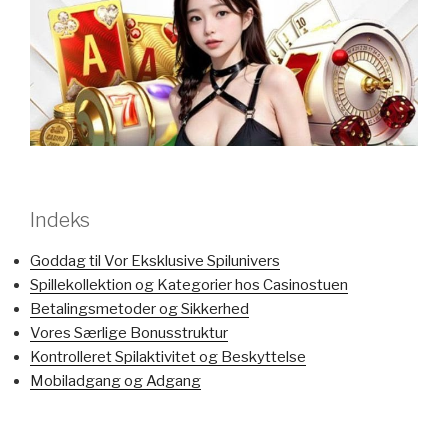
Indeks
Goddag til Vor Eksklusive Spilunivers
Spillekollektion og Kategorier hos Casinostuen
Betalingsmetoder og Sikkerhed
Vores Særlige Bonusstruktur
Kontrolleret Spilaktivitet og Beskyttelse
Mobiladgang og Adgang