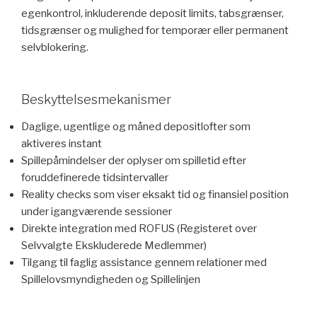
egenkontrol, inkluderende deposit limits, tabsgrænser,
tidsgrænser og mulighed for temporær eller permanent
selvblokering.
Beskyttelsesmekanismer
Daglige, ugentlige og måned depositlofter som
aktiveres instant
Spillepåmindelser der oplyser om spilletid efter
foruddefinerede tidsintervaller
Reality checks som viser eksakt tid og finansiel position
under igangværende sessioner
Direkte integration med ROFUS (Registeret over
Selvvalgte Ekskluderede Medlemmer)
Tilgang til faglig assistance gennem relationer med
Spillelovsmyndigheden og Spillelinjen