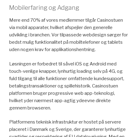
Mobilerfaring og Adgang
Mere end 70% af vores medlemmer tilgår Casinostuen
via mobil apparater, hvilket afspejler den generelle
udvikling i branchen. Vor tilpassede webdesign sørger for
bedst mulig funktionalitet på mobiltelefoner og tablets
uden nogen krav for applikationshentning.
Løsningen er forbedret til såvel iOS og Android med
touch-venlige knapper, lynhurtig loading selv på 4G, og
fuld tilgang til alle funktioner omfattende kundesupport,
betalingstransaktioner og spillehistorik. Casinostuen
platformen bruger progressive web app-teknologi,
hvilket yder nærmest app-agtig ydeevne direkte
gennem browseren.
Platformens teknisk infrastruktur er hostet på servere
placeret i Danmark og Sverige, der garanterer lynhurtige
svartider og respektering af EU datalovgivning. Med en