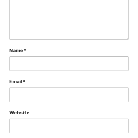
Name
*
Email
*
Website