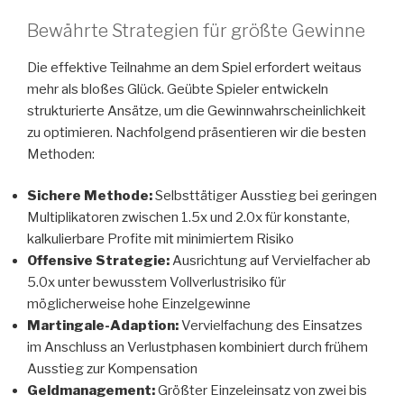
Bewährte Strategien für größte Gewinne
Die effektive Teilnahme an dem Spiel erfordert weitaus
mehr als bloßes Glück. Geübte Spieler entwickeln
strukturierte Ansätze, um die Gewinnwahrscheinlichkeit
zu optimieren. Nachfolgend präsentieren wir die besten
Methoden:
Sichere Methode:
Selbsttätiger Ausstieg bei geringen
Multiplikatoren zwischen 1.5x und 2.0x für konstante,
kalkulierbare Profite mit minimiertem Risiko
Offensive Strategie:
Ausrichtung auf Vervielfacher ab
5.0x unter bewusstem Vollverlustrisiko für
möglicherweise hohe Einzelgewinne
Martingale-Adaption:
Vervielfachung des Einsatzes
im Anschluss an Verlustphasen kombiniert durch frühem
Ausstieg zur Kompensation
Geldmanagement:
Größter Einzeleinsatz von zwei bis