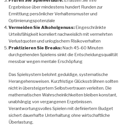
Prüfen Sie Spielverläufe:
Erfassen Sie Ihre
Ergebnisse über mindestens hundert Runden zur
Ermittlung persönlicher Verhaltensmuster und
Optimierungspotenziale
Vermeiden Sie Alkoholgenuss:
Eingeschränkte
Urteilsfähigkeit korreliert nachweislich mit vermehrten
Verlustquoten und unlogischem Risikoverhalten
Praktizieren Sie Breaks:
Nach 45-60 Minuten
durchgehenden Spielens sinkt die Entscheidungsqualität
messbar wegen mentale Erschöpfung
Das Spielsystem belohnt geduldige, systematische
Herangehensweisen. Kurzfristige Glückssträhnen sollten
nicht in übersteigertem Selbstvertrauen verleiten. Die
mathematischen Wahrscheinlichkeiten bleiben konstant,
unabhängig von vergangenen Ergebnissen.
Verantwortungsvolles Spielen mit definiertem Budget
sichert dauerhafte Unterhaltung ohne wirtschaftliche
Überlastung.