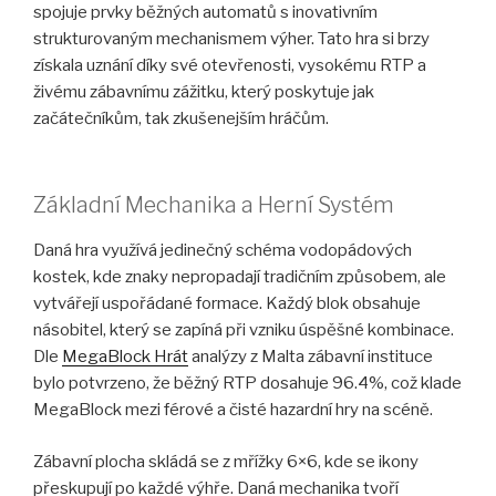
spojuje prvky běžných automatů s inovativním
strukturovaným mechanismem výher. Tato hra si brzy
získala uznání díky své otevřenosti, vysokému RTP a
živému zábavnímu zážitku, který poskytuje jak
začátečníkům, tak zkušenejším hráčům.
Základní Mechanika a Herní Systém
Daná hra využívá jedinečný schéma vodopádových
kostek, kde znaky nepropadají tradičním způsobem, ale
vytvářejí uspořádané formace. Každý blok obsahuje
násobitel, který se zapíná při vzniku úspěšné kombinace.
Dle
MegaBlock Hrát
analýzy z Malta zábavní instituce
bylo potvrzeno, že běžný RTP dosahuje 96.4%, což klade
MegaBlock mezi férové a čisté hazardní hry na scéně.
Zábavní plocha skládá se z mřížky 6×6, kde se ikony
přeskupují po každé výhře. Daná mechanika tvoří