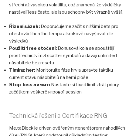
střední až vysokou volatilitu, což znamená, že výděléky
nastávají less často, ale jsou schopny být výrazně vyšší.
Řízení sázek:
Doporučujeme začít s nižšími bets pro
otestování herního tempa a krokově navyšovat dle
výsledků
Použití free otočení:
Bonusová kola se spouštějí
prostřednictvím 3 scatter symbolů a dávají unlimited
násobitele bez resetu
Timing her:
Monitorujte fáze hry a upravte taktiku
current stavu násobitelů na herní ploše
Stop-loss лимит:
Nastavte si fixed limit ztrát priory
začátkem veškeré игрової session
Technická řešení a Certifikace RNG
MegaBlock je driven ověřeným generátorem nahodilých
čísel (RNG), který podstoupil důkladným testing