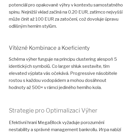
potenciál pro opakované výhry v kontextu samostatného
spinu. Nejnižší vklad začíná na 0.20 EUR, zatímco nejvyšší
může činit až 100 EUR za zatočení, což dovoluje úpravu
odlišným herním stylům.
Vítězné Kombinace a Koeficienty
Schéma výher funguje na principu clustering alespoň 5
identických symbolů. Co larger shluk sestavíte, tím
elevated výplata vás očekává. Progressive násobitele
rostou s každou vodopádem a mohou dosáhnout
hodnoty až 500× v rámci jediného herního kola.
Strategie pro Optimalizaci Výher
Efektivní hraní MegaBlock vyžaduje porozumění
nestability a správné management bankrollu. Игра nabízí