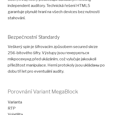
independent auditory. Technická řešení HTML5
garantuje plynulé hraní na všech devices bez nutnosti
stahování.
Bezpečnostní Standardy
Veškerý spin je šifrovacím způsobem secured skrze
256-bitového šifry. Výstupy jsou генеруються
mikросекунд před ukázáním, což vylučuje jakoukoli
příležitost manipulace. Herní protokoly jsou ukládаны po
dobu tří let pro eventuální audity.
Porovnání Variant MegaBlock
Varianta
RTP
Volatilita