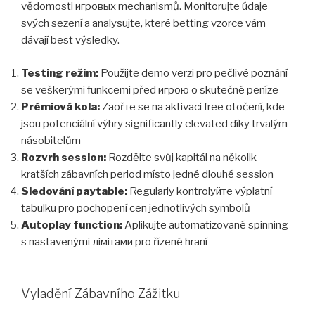
vědomosti игровых mechanismů. Monitorujte údaje
svých sezení a analysujte, které betting vzorce vám
dávají best výsledky.
Testing režim:
Použijte demo verzi pro pečlivé poznání
se veškerými funkcemi před игрою o skutečné peníze
Prémiová kola:
Zaоřте se na aktivaci free otočení, kde
jsou potenciální výhry significantly elevated díky trvalým
násobitelům
Rozvrh session:
Rozdělte svůj kapitál na několik
kratších zábavních period místo jedné dlouhé session
Sledování paytable:
Regularly kontrolуйте výplatní
tabulku pro pochopení cen jednotlivých symbolů
Autoplay function:
Aplikujte automatizované spinning
s nastavenými лімітами pro řízené hraní
Vyladění Zábavního Zážitku