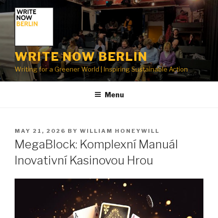
Skip
to
content
WRITE NOW BERLIN
Writing for a Greener World | Inspiring Sustainable Action
Menu
POSTED
MAY 21, 2026
BY
WILLIAM HONEYWILL
ON
MegaBlock: Komplexní Manuál
Inovativní Kasinovou Hrou