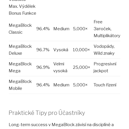
Max. Výdělek
Bonus Funkce
Free
MegaBlock
96.4%
Medium
5,000×
Затоček,
Classic
Multiplikátory
MegaBlock
Vodopády,
96.7%
Vysoká
10,000×
Deluxe
Wild znaky
MegaBlock
Velmi
Progresivní
96.9%
25,000×
Mega
vysoká
jackpot
MegaBlock
96.4%
Medium
5,000×
Touch řízení
Mobile
Praktické Tipy pro Účastníky
Long-term success v MegaBlock závisí na disciplíně a