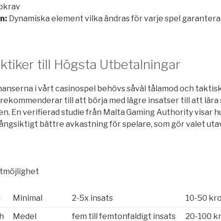
ppkrav
n:
Dynamiska element vilka ändras för varje spel garanter
tiker till Högsta Utbetalningar
chanserna i vårt casinospel behövs såväl tålamod och taktis
ekommenderar till att börja med lägre insatser till att lär
n. En verifierad studie från Malta Gaming Authority visar 
ngsiktigt bättre avkastning för spelare, som gör valet utav 
tmöjlighet
d
Minimal
2-5x insats
10-50 kr
h
Medel
fem till femtonfaldigt insats
20-100 k