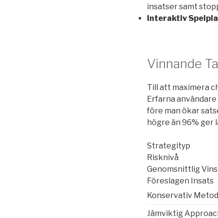
insatser samt sto
Interaktiv Spelpla
Vinnande Tak
Till att maximera 
Erfarna användare r
före man ökar satse
högre än 96% ger lå
Strategityp
Risknivå
Genomsnittlig Vins
Föreslagen Insats
Konservativ Meto
Jämviktig Approac