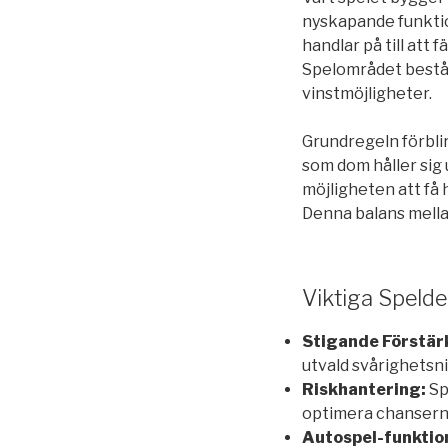
nyskapande funktio
handlar på till att 
Spelområdet består
vinstmöjligheter.
Grundregeln förbli
som dom håller sig
möjligheten att få
Denna balans mella
Viktiga Spelde
Stigande Förstär
utvald svårighetsn
Riskhantering:
Sp
optimera chanser
Autospel-funktio