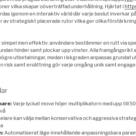
ner vilka skapar oöverträffad underhållning. Hjärtat i
http
färdas igenom en interaktiv värld där varje beslut inverkar på
 av strategiskt placerade rutor vilka ger olika förstärknin
r simpel men effektiv: användare bestämmer en rutt via sp
 undan hinder samt plockar upp vinster. Alla framgångsrikt 
 högre utbetalningar, medan riskgraden anpassas grundat uti
n risk samt ersättning gör varje omgång unik samt engage
lar
kare:
Varje lyckat move höjer multiplikatorn med upp till 
ivå
elare kan välja mellan konservativa och aggressiva strategi
na
n:
Automatiserat läge innehållande anpassningsbara para