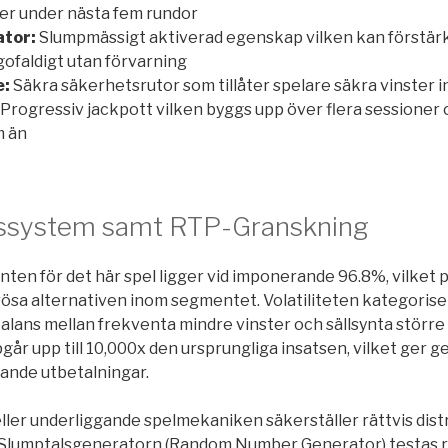
ter under nästa fem rundor
ator:
Slumpmässigt aktiverad egenskap vilken kan förstär
tjugofaldigt utan förvarning
e:
Säkra säkerhetsrutor som tillåter spelare säkra vinster i
Progressiv jackpott vilken byggs upp över flera sessioner 
m än
gssystem samt RTP-Granskning
ten för det här spel ligger vid imponerande 96.8%, vilket 
ösa alternativen inom segmentet. Volatiliteten kategoriser
balans mellan frekventa mindre vinster och sällsynta större
år upp till 10,000x den ursprungliga insatsen, vilket ger g
rande utbetalningar.
er underliggande spelmekaniken säkerställer rättvis dist
. Slumptalsgeneratorn (Random Number Generator) testas 