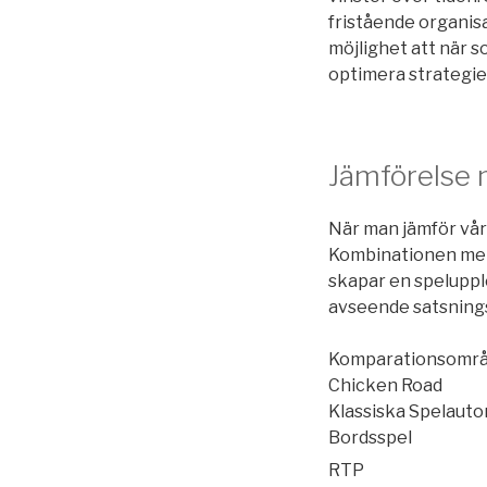
fristående organisa
möjlighet att när s
optimera strategie
Jämförelse 
När man jämför vår
Kombinationen mell
skapar en spelupple
avseende satsningsn
Komparationsomr
Chicken Road
Klassiska Spelaut
Bordsspel
RTP