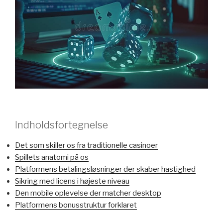
Indholdsfortegnelse
Det som skiller os fra traditionelle casinoer
Spillets anatomi på os
Platformens betalingsløsninger der skaber hastighed
Sikring med licens i højeste niveau
Den mobile oplevelse der matcher desktop
Platformens bonusstruktur forklaret