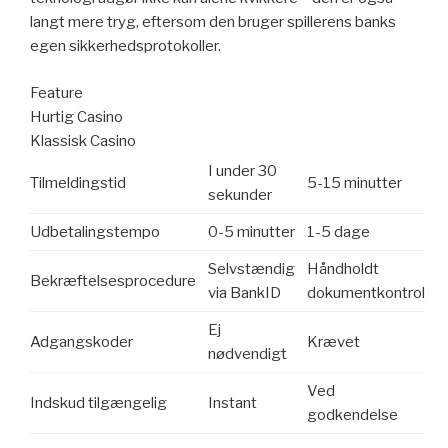
langt mere tryg, eftersom den bruger spillerens banks
egen sikkerhedsprotokoller.
Feature
Hurtig Casino
Klassisk Casino
I under 30
Tilmeldingstid
5-15 minutter
sekunder
Udbetalingstempo
0-5 minutter
1-5 dage
Selvstændig
Håndholdt
Bekræftelsesprocedure
via BankID
dokumentkontrol
Ej
Adgangskoder
Krævet
nødvendigt
Ved
Indskud tilgængelig
Instant
godkendelse