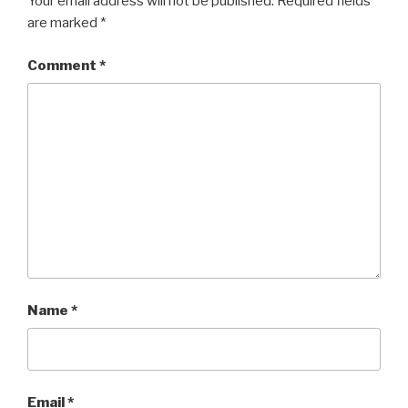
Your email address will not be published.
Required fields
are marked
*
Comment
*
Name
*
Email
*