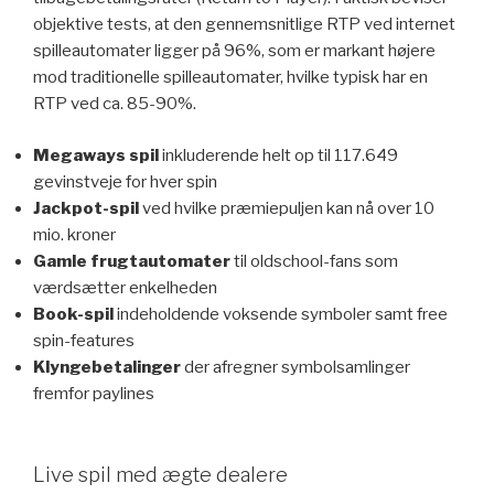
objektive tests, at den gennemsnitlige RTP ved internet
spilleautomater ligger på 96%, som er markant højere
mod traditionelle spilleautomater, hvilke typisk har en
RTP ved ca. 85-90%.
Megaways spil
inkluderende helt op til 117.649
gevinstveje for hver spin
Jackpot-spil
ved hvilke præmiepuljen kan nå over 10
mio. kroner
Gamle frugtautomater
til oldschool-fans som
værdsætter enkelheden
Book-spil
indeholdende voksende symboler samt free
spin-features
Klyngebetalinger
der afregner symbolsamlinger
fremfor paylines
Live spil med ægte dealere