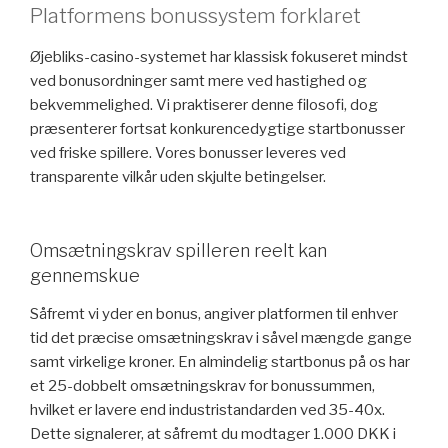
Platformens bonussystem forklaret
Øjebliks-casino-systemet har klassisk fokuseret mindst
ved bonusordninger samt mere ved hastighed og
bekvemmelighed. Vi praktiserer denne filosofi, dog
præsenterer fortsat konkurencedygtige startbonusser
ved friske spillere. Vores bonusser leveres ved
transparente vilkår uden skjulte betingelser.
Omsætningskrav spilleren reelt kan
gennemskue
Såfremt vi yder en bonus, angiver platformen til enhver
tid det præcise omsætningskrav i såvel mængde gange
samt virkelige kroner. En almindelig startbonus på os har
et 25-dobbelt omsætningskrav for bonussummen,
hvilket er lavere end industristandarden ved 35-40x.
Dette signalerer, at såfremt du modtager 1.000 DKK i