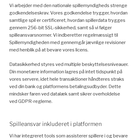
Vi arbejder med den nationale spillemyndigheds strenge
godkendelseskrav. Vores godkendelse trygger, hvordan
samtlige spil er certificeret, hvordan spillerdata trygges
gennem 256-bit SSL-sikkerhed, samt så vi følger
spilleansvarsnormer. Vi indberetter regelmæssigt til
Spillemyndigheden med gennemgår jævnlige revisioner
med henblik på at bevare vores licens.
Datasikkerhed styres ved multiple beskyttelsesniveauer.
Din monetære information lagres på intet tidspunkt på
vores servere, idet hele transaktioner håndteres straks
ved din bank og platformens betalingsudbyder. Dette
mindsker faren ved datalæk samt sikrer overholdelse
ved GDPR-reglerne.
Spilleansvar inkluderet i platformen
Vi har integreret tools som assisterer spillere i og bevare