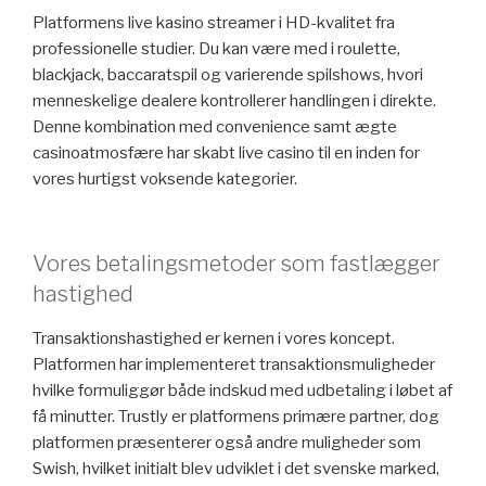
Platformens live kasino streamer i HD-kvalitet fra
professionelle studier. Du kan være med i roulette,
blackjack, baccaratspil og varierende spilshows, hvori
menneskelige dealere kontrollerer handlingen i direkte.
Denne kombination med convenience samt ægte
casinoatmosfære har skabt live casino til en inden for
vores hurtigst voksende kategorier.
Vores betalingsmetoder som fastlægger
hastighed
Transaktionshastighed er kernen i vores koncept.
Platformen har implementeret transaktionsmuligheder
hvilke formuliggør både indskud med udbetaling i løbet af
få minutter. Trustly er platformens primære partner, dog
platformen præsenterer også andre muligheder som
Swish, hvilket initialt blev udviklet i det svenske marked,