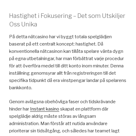
Hastighet i Fokusering – Det som Utskiljer
Oss Unika
På detta nätcasino har vi byggt totala spelglädjen
baserat på ett centralt koncept: hastighet. Då
konventionella nätcasinon kan tillåta spelare vänta dygn
på egna utbetalningar, har man förbättrat varje procedur
för att överföra medel till ditt konto inom minuter. Denna
inställning genomsyrar allt från registreringen till det
specifika tidpunkt då era vinstpengar landar på spelarens
bankkonto.
Genom avlägsna obehövliga faser och tidskrävande
hinder har
Instant kasino
skapat en plattform där
spelglädje aldrig måste störas av långsam
administration. Man förstår att nutida användare
prioriterar sin tidsåtgång, och således har teamet lagt