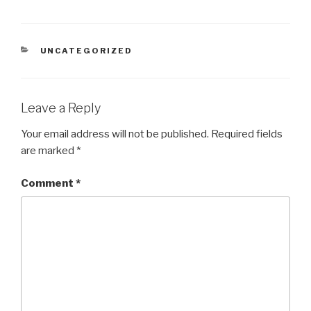
CATEGORIES
UNCATEGORIZED
Leave a Reply
Your email address will not be published.
Required fields
are marked
*
Comment
*