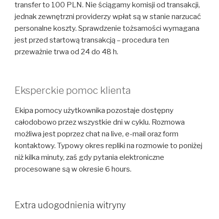
transfer to 100 PLN. Nie ściągamy komisji od transakcji,
jednak zewnętrzni providerzy wpłat są w stanie narzucać
personalne koszty. Sprawdzenie tożsamości wymagana
jest przed startową transakcją – procedura ten
przeważnie trwa od 24 do 48 h.
Eksperckie pomoc klienta
Ekipa pomocy użytkownika pozostaje dostępny
całodobowo przez wszystkie dni w cyklu. Rozmowa
możliwa jest poprzez chat na live, e-mail oraz form
kontaktowy. Typowy okres repliki na rozmowie to poniżej
niż kilka minuty, zaś gdy pytania elektroniczne
procesowane są w okresie 6 hours.
Extra udogodnienia witryny