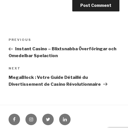
Post
Previous
PREVIOUS
navigation
Post
Instant Casino – Blixtsnabba Överföringar och
Omedelbar Spelaction
Next
NEXT
Post
MegaBlock : Votre Guide Détaillé du
Divertissement de Casino Révolutionnaire
FB
Instagram
Twitter
LinkedIn