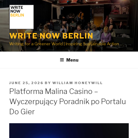
Skip
to
content
WRITE NOW BERLIN
Writing for a Greener World | Inspiring Sustainable Action
Menu
POSTED
JUNE 25, 2026
BY
WILLIAM HONEYWILL
ON
Platforma Malina Casino –
Wyczerpujący Poradnik po Portalu
Do Gier