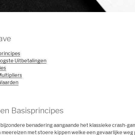
ave
principes
gste Uitbetalingen
ies
ultipliers
-Waarden
 en Basisprincipes
 bijzondere benadering aangaande het klassieke crash-ga
n meereizen met stoere kippen welke een gevaarlijke weg 