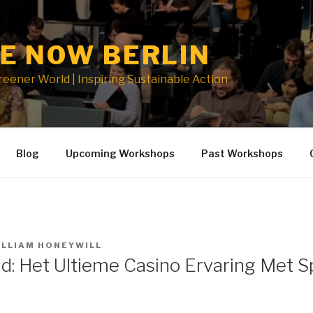
E NOW BERLIN
Greener World | Inspiring Sustainable Action
Blog
Upcoming Workshops
Past Workshops
ILLIAM HONEYWILL
d: Het Ultieme Casino Ervaring Met S