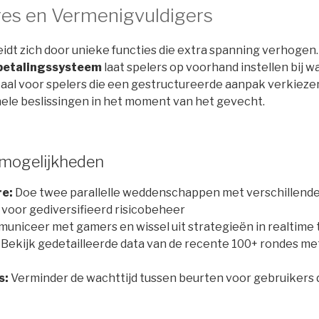
res en Vermenigvuldigers
idt zich door unieke functies die extra spanning verhogen.
betalingssysteem
laat spelers op voorhand instellen bij wa
aal voor spelers die een gestructureerde aanpak verkiezen
ele beslissingen in het moment van het gevecht.
mogelijkheden
re:
Doe twee parallelle weddenschappen met verschillend
 voor gediversifieerd risicobeheer
niceer met gamers en wissel uit strategieën in realtime 
Bekijk gedetailleerde data van de recente 100+ rondes met
s:
Verminder de wachttijd tussen beurten voor gebruikers d