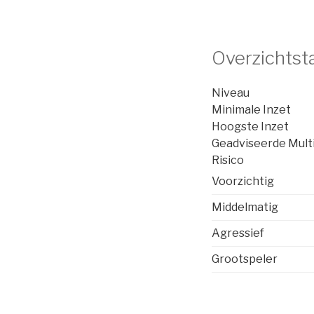
Overzichtst
Niveau
Minimale Inzet
Hoogste Inzet
Geadviseerde Multi
Risico
Voorzichtig
Middelmatig
Agressief
Grootspeler