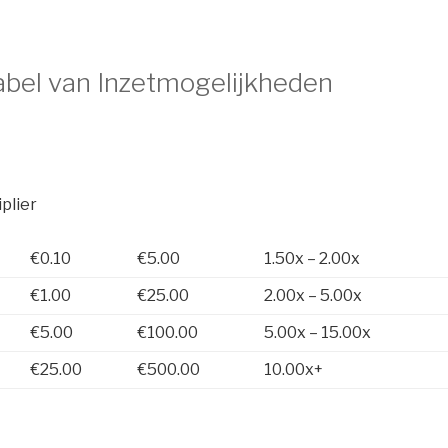
abel van Inzetmogelijkheden
plier
€0.10
€5.00
1.50x – 2.00x
€1.00
€25.00
2.00x – 5.00x
€5.00
€100.00
5.00x – 15.00x
€25.00
€500.00
10.00x+