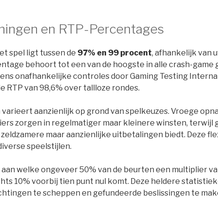
ningen en RTP-Percentages
t spel ligt tussen de
97% en 99 procent
, afhankelijk van
centage behoort tot een van de hoogste in alle crash-game 
lgens onafhankelijke controles door Gaming Testing Interna
e RTP van 98,6% over tallloze rondes.
arieert aanzienlijk op grond van spelkeuzes. Vroege opna
iers zorgen in regelmatiger maar kleinere winsten, terwijl
 zeldzamere maar aanzienlijke uitbetalingen biedt. Deze fle
iverse speelstijlen.
n aan welke ongeveer 50% van de beurten een multiplier v
echts 10% voorbij tien punt nul komt. Deze heldere statisti
chtingen te scheppen en gefundeerde beslissingen te make