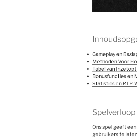
Inhoudsopg
Gameplay en Basis
Methoden Voor Hoo
Tabel van Inzetopt
Bonusfuncties en M
Statistics en RTP
Spelverloop
Ons spel geeft een
gebruikers te late