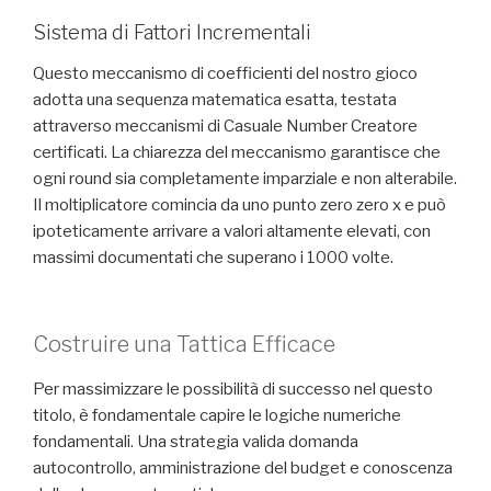
Sistema di Fattori Incrementali
Questo meccanismo di coefficienti del nostro gioco
adotta una sequenza matematica esatta, testata
attraverso meccanismi di Casuale Number Creatore
certificati. La chiarezza del meccanismo garantisce che
ogni round sia completamente imparziale e non alterabile.
Il moltiplicatore comincia da uno punto zero zero x e può
ipoteticamente arrivare a valori altamente elevati, con
massimi documentati che superano i 1000 volte.
Costruire una Tattica Efficace
Per massimizzare le possibilità di successo nel questo
titolo, è fondamentale capire le logiche numeriche
fondamentali. Una strategia valida domanda
autocontrollo, amministrazione del budget e conoscenza