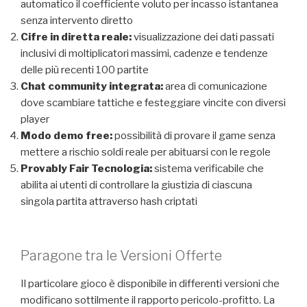
automatico il coefficiente voluto per incasso istantanea
senza intervento diretto
Cifre in diretta reale:
visualizzazione dei dati passati
inclusivi di moltiplicatori massimi, cadenze e tendenze
delle più recenti 100 partite
Chat community integrata:
area di comunicazione
dove scambiare tattiche e festeggiare vincite con diversi
player
Modo demo free:
possibilità di provare il game senza
mettere a rischio soldi reale per abituarsi con le regole
Provably Fair Tecnologia:
sistema verificabile che
abilita ai utenti di controllare la giustizia di ciascuna
singola partita attraverso hash criptati
Paragone tra le Versioni Offerte
Il particolare gioco è disponibile in differenti versioni che
modificano sottilmente il rapporto pericolo-profitto. La