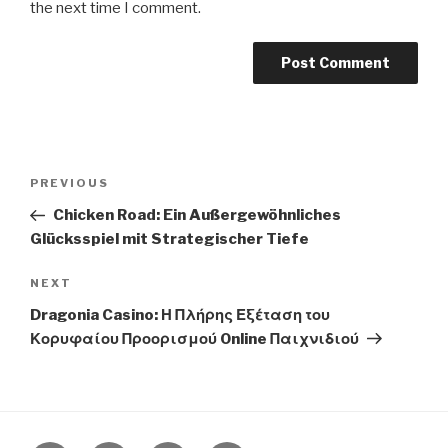
the next time I comment.
Post
Previous
PREVIOUS
navigation
Post
Chicken Road: Ein Außergewöhnliches
Glücksspiel mit Strategischer Tiefe
Next
NEXT
Post
Dragonia Casino: Η Πλήρης Εξέταση του
Κορυφαίου Προορισμού Online Παιχνιδιού