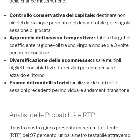
delle chance matematiche.
Controllo conservativa del capitale:
destinare non
più del due-cinque percento del denaro totale per singola
sessione di giocata
Approccio del incasso tempestivo:
stabilire target di
coefficiente ragionevoli tra uno virgola cinque x e 3 volte
per premi continue
Diversificazione delle scommesse:
usare multipli
biglietti con obiettivi differenziati per compensare
azzardo e ritorno
Esame dei modelli storici:
analizzare le dati delle
sessioni precedenti per individuare andamenti transitorie
Analisi delle Probabilità e RTP
Il nostro nostro gioco presenta un Return to Utente
(RTP) del 97 percento, un parametro testabile attraverso