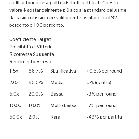
audit autonomi eseguiti da istituti certificati. Questo
valore è sostanzialmente più alto alla standard dei game
da casino classici, che solitamente oscillano tra il 92
percento e il 96 percento.
Coefficiente Target
Possibilità di Vittoria
Ricorrenza Suggerita
Rendimento Atteso
1.5x
66.7%
Significativa
+0.5% per round
2.0x
50.0%
Media
0% (neutro)
5.0x
20.0%
Bassa
-3% per round
10.0x
10.0%
Molto bassa
-7% per round
50.0x
2.0%
Rara
-49% per partita