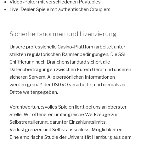
Video-Poker mit verschiedenen Paytables
Live-Dealer-Spiele mit authentischen Croupiers
Sicherheitsnormen und Lizenzierung
Unsere professionelle Casino-Plattform arbeitet unter
strikten regulatorischen Rahmenbedingungen. Die SSL-
Chiffrierung nach Branchenstandard sichert alle
Datenübertragungen zwischen Eurem Gerät und unseren
sicheren Servern. Alle persönlichen Informationen
werden gemäß der DSGVO verarbeitet und niemals an
Dritte weitergegeben.
Verantwortungsvolles Spielen liegt bei uns an oberster
Stelle. Wir offerieren umfangreiche Werkzeuge zur
Selbstregulierung, darunter Einzahlungslimits,
Verlustgrenzen und Selbstausschluss-Möglichkeiten.
Eine empirische Studie der Universität Hamburg aus dem