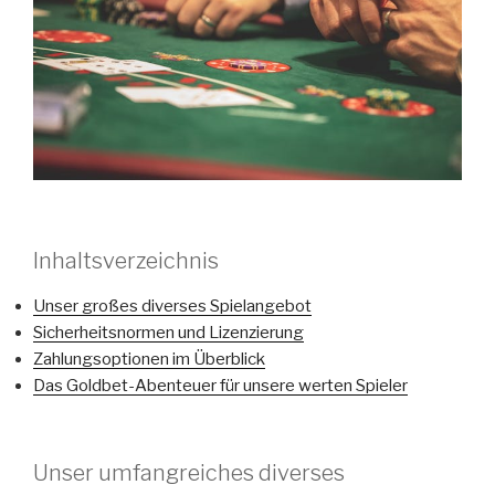
Inhaltsverzeichnis
Unser großes diverses Spielangebot
Sicherheitsnormen und Lizenzierung
Zahlungsoptionen im Überblick
Das Goldbet-Abenteuer für unsere werten Spieler
Unser umfangreiches diverses