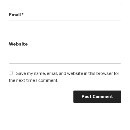
Email
*
Website
Save my name, email, and website in this browser for
the next time I comment.
Post