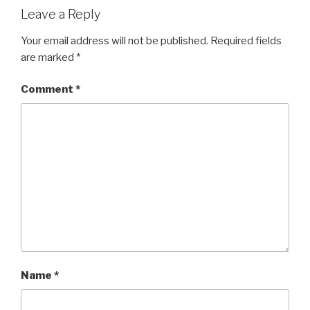
Leave a Reply
Your email address will not be published.
Required fields
are marked
*
Comment
*
Name
*