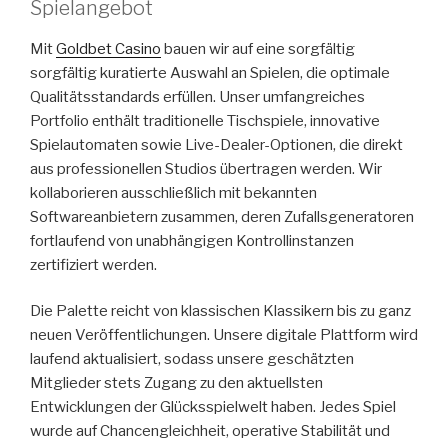
Spielangebot
Mit
Goldbet Casino
bauen wir auf eine sorgfältig
sorgfältig kuratierte Auswahl an Spielen, die optimale
Qualitätsstandards erfüllen. Unser umfangreiches
Portfolio enthält traditionelle Tischspiele, innovative
Spielautomaten sowie Live-Dealer-Optionen, die direkt
aus professionellen Studios übertragen werden. Wir
kollaborieren ausschließlich mit bekannten
Softwareanbietern zusammen, deren Zufallsgeneratoren
fortlaufend von unabhängigen Kontrollinstanzen
zertifiziert werden.
Die Palette reicht von klassischen Klassikern bis zu ganz
neuen Veröffentlichungen. Unsere digitale Plattform wird
laufend aktualisiert, sodass unsere geschätzten
Mitglieder stets Zugang zu den aktuellsten
Entwicklungen der Glücksspielwelt haben. Jedes Spiel
wurde auf Chancengleichheit, operative Stabilität und