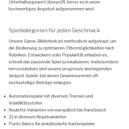
Unterhaltungswert überprüft, bevor es in unser
hochwertiges Angebot aufgenommen wird.
Spielkategorien für jeden Geschmack
Unsere Game-Bibliothek ist methodisch aufgebaut, um
die Bedienung zu optimieren. Filtermöglichkeiten nach
Rubriken, Entwicklern oder Popularität erlauben es,
schnell das passende Spiel zu lokalisieren. Insbesondere
hervorzuheben sind unsere progressiv ansteigenden
Jackpot-Spiele, bei denen Gewinnsummen oft
sechsstellige Beträge erlangen.
Automatenspiele mit diversen Themen und
Volatilitätsstufen
Roulette-Varianten von europäisch bis französisch
21 in diversen Regelvarianten
Punto Banco für ambitionierte Kartenspieler