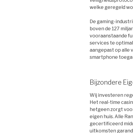
veiligheidsprotoc
welke geregeld wor
De gaming-industri
boven de 127 milja
vooraanstaande fu
services te optima
aangepast op alle 
smartphone toegank
Bijzondere Ei
Wij investeren reg
Het real-time casi
hetgeen zorgt voor
eigen huis. Alle 
gecertificeerd mi
uitkomsten garand