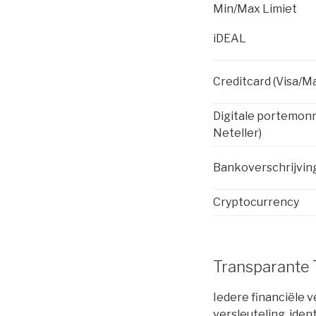
Min/Max Limiet
iDEAL
Creditcard (Visa/M
Digitale portemonne
Neteller)
Bankoverschrijvin
Cryptocurrency
Transparante 
Iedere financiële 
versleuteling, iden