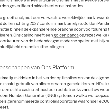
ollen alsmede werken uitsluitend samen met erkende softw
den geverifieerd middels externe instanties.
e groeit snel, met een verwachte wereldwijde marktwaard
rd dollar richting 2027 conform marktanalyse. Golden Panda
nctie binnen de expanderende branche door voortdurend t
liseren. Ons casino heeft een
golden panda
opgezet welke 
voorkeuren van de hedendaagse moderne speler, met bijzo
elijkheid en snelle uitbetalingen.
genschappen van Ons Platform
elmatig middelen in het verder optimaliseren van de algehe
no maakt gebruik van alleen ervaren gameleiders en HD st
 een echte casino-atmosfeer rechtstreeks vanuit uw woon
Random Number Generator (RNG) systemen welke we toepasse
ddels gerenommeerde controlelaboratoria waaronder eCOG
eert.