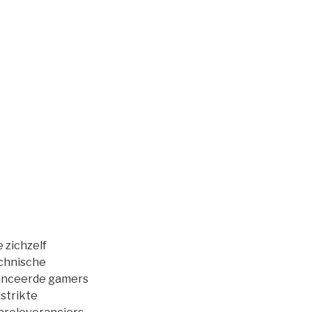
 zichzelf
echnische
vanceerde gamers
 strikte