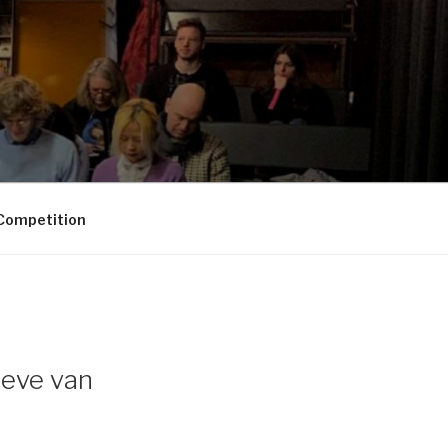
Competition
oeve van