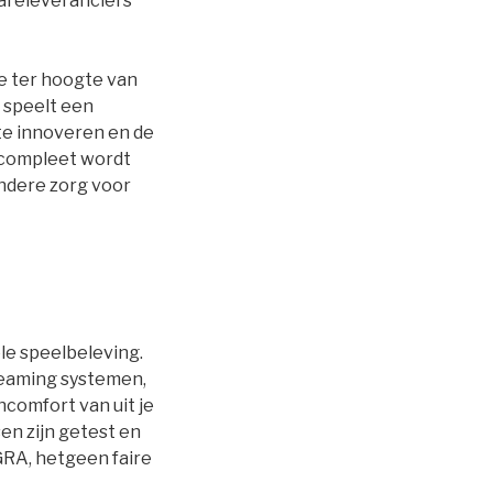
areleveranciers
e ter hoogte van
 speelt een
e innoveren en de
compleet wordt
ndere zorg voor
le speelbeleving.
reaming systemen,
comfort van uit je
n zijn getest en
RA, hetgeen faire