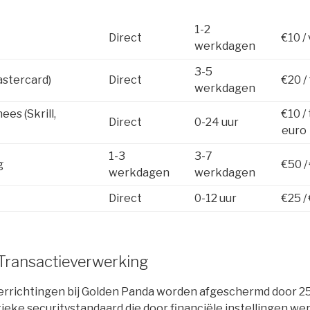
1-2
Direct
€10 /
werkdagen
3-5
astercard)
Direct
€20 /
werkdagen
es (Skrill,
€10 /
Direct
0-24 uur
euro
1-3
3-7
g
€50 /
werkdagen
werkdagen
Direct
0-12 uur
€25 /
Transactieverwerking
verrichtingen bij Golden Panda worden afgeschermd door 25
tieke securitystandaard die door financiële instellingen wer