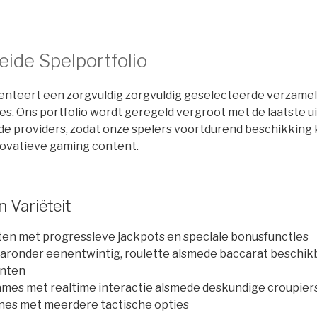
eide Spelportfolio
nteert een zorgvuldig zorgvuldig geselecteerde verzamel
s. Ons portfolio wordt geregeld vergroot met de laatste 
 providers, zodat onze spelers voortdurend beschikking k
novatieve gaming content.
 Variëteit
n met progressieve jackpots en speciale bonusfuncties
aaronder eenentwintig, roulette alsmede baccarat beschikb
anten
ames met realtime interactie alsmede deskundige croupier
nes met meerdere tactische opties