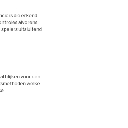
ciers die erkend
ontroles alvorens
 spelers uitsluitend
al blijken voor een
ingsmethoden welke
se