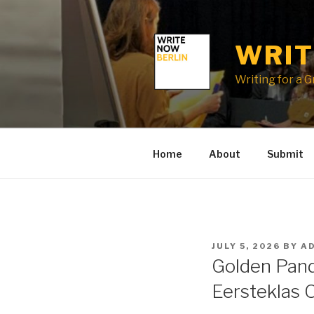
Skip
to
content
WRIT
Writing for a 
Home
About
Submit
POSTED
JULY 5, 2026
BY
A
ON
Golden Pand
Eersteklas 