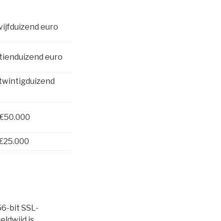
 vijfduizend euro
 tienduizend euro
 twintigduizend
 €50.000
 €25.000
6-bit SSL-
eldwijd is