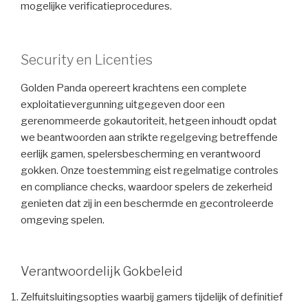
mogelijke verificatieprocedures.
Security en Licenties
Golden Panda opereert krachtens een complete
exploitatievergunning uitgegeven door een
gerenommeerde gokautoriteit, hetgeen inhoudt opdat
we beantwoorden aan strikte regelgeving betreffende
eerlijk gamen, spelersbescherming en verantwoord
gokken. Onze toestemming eist regelmatige controles
en compliance checks, waardoor spelers de zekerheid
genieten dat zij in een beschermde en gecontroleerde
omgeving spelen.
Verantwoordelijk Gokbeleid
Zelfuitsluitingsopties waarbij gamers tijdelijk of definitief