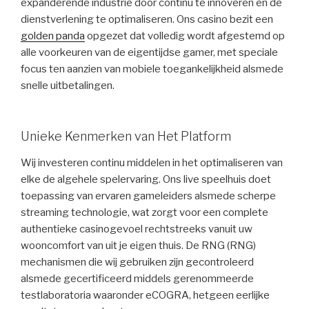
expanderende industrie door continu te innoveren en de
dienstverlening te optimaliseren. Ons casino bezit een
golden panda
opgezet dat volledig wordt afgestemd op
alle voorkeuren van de eigentijdse gamer, met speciale
focus ten aanzien van mobiele toegankelijkheid alsmede
snelle uitbetalingen.
Unieke Kenmerken van Het Platform
Wij investeren continu middelen in het optimaliseren van
elke de algehele spelervaring. Ons live speelhuis doet
toepassing van ervaren gameleiders alsmede scherpe
streaming technologie, wat zorgt voor een complete
authentieke casinogevoel rechtstreeks vanuit uw
wooncomfort van uit je eigen thuis. De RNG (RNG)
mechanismen die wij gebruiken zijn gecontroleerd
alsmede gecertificeerd middels gerenommeerde
testlaboratoria waaronder eCOGRA, hetgeen eerlijke