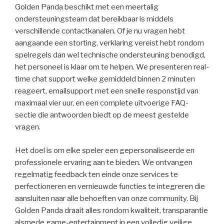
Golden Panda beschikt met een meertalig
ondersteuningsteam dat bereikbaar is middels
verschillende contactkanalen. Of je nu vragen hebt
aangaande een storting, verklaring vereist hebt rondom
spelregels dan wel technische ondersteuning benodigd,
het personeel is klaar om te helpen. We presenteren real-
time chat support welke gemiddeld binnen 2 minuten
reageert, emailsupport met een snelle responstijd van
maximaal vier uur, en een complete uitvoerige FAQ-
sectie die antwoorden biedt op de meest gestelde
vragen.
Het doel is om elke speler een gepersonaliseerde en
professionele ervaring aan te bieden. We ontvangen
regelmatig feedback ten einde onze services te
perfectioneren en vernieuwde functies te integreren die
aansluiten naar alle behoeften van onze community. Bij
Golden Panda draait alles rondom kwaliteit, transparantie
alsmede game-entertainment in een volledig veilige