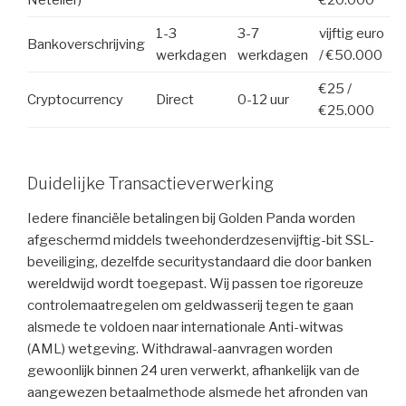
1-3
3-7
vijftig euro
Bankoverschrijving
werkdagen
werkdagen
/ €50.000
€25 /
Cryptocurrency
Direct
0-12 uur
€25.000
Duidelijke Transactieverwerking
Iedere financiële betalingen bij Golden Panda worden
afgeschermd middels tweehonderdzesenvijftig-bit SSL-
beveiliging, dezelfde securitystandaard die door banken
wereldwijd wordt toegepast. Wij passen toe rigoreuze
controlemaatregelen om geldwasserij tegen te gaan
alsmede te voldoen naar internationale Anti-witwas
(AML) wetgeving. Withdrawal-aanvragen worden
gewoonlijk binnen 24 uren verwerkt, afhankelijk van de
aangewezen betaalmethode alsmede het afronden van