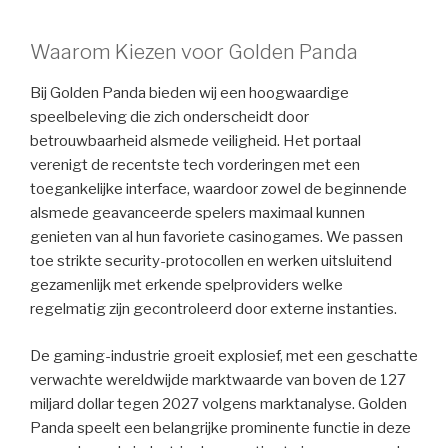
Waarom Kiezen voor Golden Panda
Bij Golden Panda bieden wij een hoogwaardige
speelbeleving die zich onderscheidt door
betrouwbaarheid alsmede veiligheid. Het portaal
verenigt de recentste tech vorderingen met een
toegankelijke interface, waardoor zowel de beginnende
alsmede geavanceerde spelers maximaal kunnen
genieten van al hun favoriete casinogames. We passen
toe strikte security-protocollen en werken uitsluitend
gezamenlijk met erkende spelproviders welke
regelmatig zijn gecontroleerd door externe instanties.
De gaming-industrie groeit explosief, met een geschatte
verwachte wereldwijde marktwaarde van boven de 127
miljard dollar tegen 2027 volgens marktanalyse. Golden
Panda speelt een belangrijke prominente functie in deze