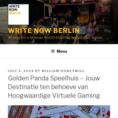
Skip
to
content
WRITE NOW BERLIN
Writing for a Greener World | Inspiring Sustainable Action
Menu
POSTED
JULY 2, 2026
BY
WILLIAM HONEYWILL
ON
Golden Panda Speelhuis – Jouw
Destinatie ten behoeve van
Hoogwaardige Virtuele Gaming