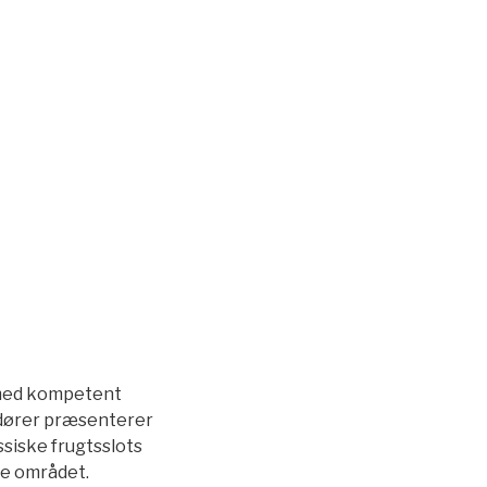
 med kompetent
ndører præsenterer
ssiske frugtsslots
de området.