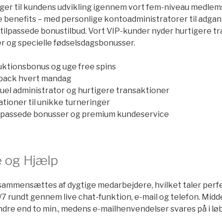
ager til kundens udvikling igennem vort fem-niveau medle
re benefits – med personlige kontoadministratorer til adgang
ilpassede bonustilbud. Vort VIP-kunder nyder hurtigere tr
og specielle fødselsdagsbonusser.
duktionsbonus og uge free spins
hback hvert mandag
duel administrator og hurtigere transaktioner
tationer til unikke turneringer
ilpassede bonusser og premium kundeservice
 og Hjælp
ammensættes af dygtige medarbejdere, hvilket taler perf
7 rundt gennem live chat-funktion, e-mail og telefon. Midde
dre end to min., medens e-mailhenvendelser svares på i løbet