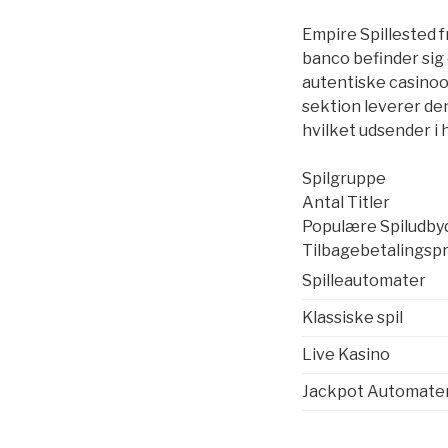
Empire Spillested f
banco befinder sig 
autentiske casinoo
sektion leverer de
hvilket udsender i 
Spilgruppe
Antal Titler
Populære Spiludby
Tilbagebetalingsp
Spilleautomater
Klassiske spil
Live Kasino
Jackpot Automate