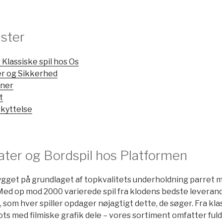
ister
Klassiske spil hos Os
r og Sikkerhed
oner
t
skyttelse
ater og Bordspil hos Platformen
ygget på grundlaget af topkvalitets underholdning parret
ed op mod 2000 varierede spil fra klodens bedste levera
m, som hver spiller opdager nøjagtigt dette, de søger. Fra kla
lots med filmiske grafik dele – vores sortiment omfatter ful