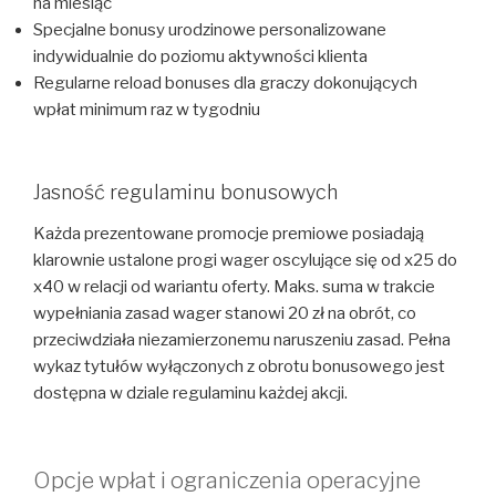
na miesiąc
Specjalne bonusy urodzinowe personalizowane
indywidualnie do poziomu aktywności klienta
Regularne reload bonuses dla graczy dokonujących
wpłat minimum raz w tygodniu
Jasność regulaminu bonusowych
Każda prezentowane promocje premiowe posiadają
klarownie ustalone progi wager oscylujące się od x25 do
x40 w relacji od wariantu oferty. Maks. suma w trakcie
wypełniania zasad wager stanowi 20 zł na obrót, co
przeciwdziała niezamierzonemu naruszeniu zasad. Pełna
wykaz tytułów wyłączonych z obrotu bonusowego jest
dostępna w dziale regulaminu każdej akcji.
Opcje wpłat i ograniczenia operacyjne