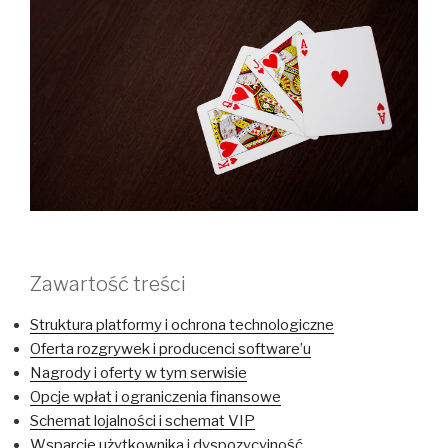
Zawartość treści
Struktura platformy i ochrona technologiczne
Oferta rozgrywek i producenci software’u
Nagrody i oferty w tym serwisie
Opcje wpłat i ograniczenia finansowe
Schemat lojalności i schemat VIP
Wsparcie użytkownika i dyspozycyjność