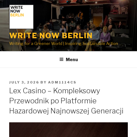
Skip
to
content
WRITE NOW BERLIN
Writing for a Greener World | Inspiring Sustainable Action
Menu
POSTED
JULY 3, 2026
BY
ADM1114CS
ON
Lex Casino – Kompleksowy
Przewodnik po Platformie
Hazardowej Najnowszej Generacji