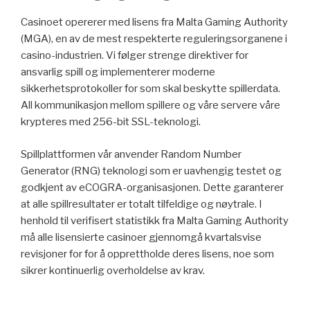
Casinoet opererer med lisens fra Malta Gaming Authority
(MGA), en av de mest respekterte reguleringsorganene i
casino-industrien. Vi følger strenge direktiver for
ansvarlig spill og implementerer moderne
sikkerhetsprotokoller for som skal beskytte spillerdata.
All kommunikasjon mellom spillere og våre servere våre
krypteres med 256-bit SSL-teknologi.
Spillplattformen vår anvender Random Number
Generator (RNG) teknologi som er uavhengig testet og
godkjent av eCOGRA-organisasjonen. Dette garanterer
at alle spillresultater er totalt tilfeldige og nøytrale. I
henhold til verifisert statistikk fra Malta Gaming Authority
må alle lisensierte casinoer gjennomgå kvartalsvise
revisjoner for for å opprettholde deres lisens, noe som
sikrer kontinuerlig overholdelse av krav.