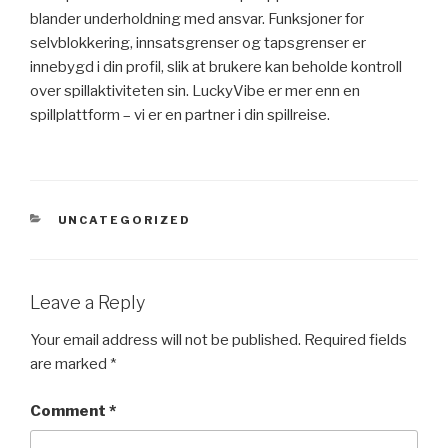
blander underholdning med ansvar. Funksjoner for
selvblokkering, innsatsgrenser og tapsgrenser er
innebygd i din profil, slik at brukere kan beholde kontroll
over spillaktiviteten sin. LuckyVibe er mer enn en
spillplattform – vi er en partner i din spillreise.
CATEGORIES
UNCATEGORIZED
Leave a Reply
Your email address will not be published.
Required fields
are marked
*
Comment
*