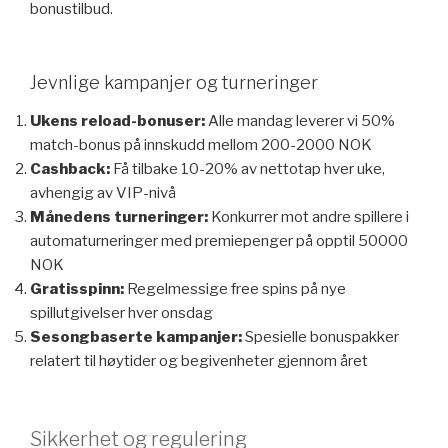
bonustilbud.
Jevnlige kampanjer og turneringer
Ukens reload-bonuser:
Alle mandag leverer vi 50%
match-bonus på innskudd mellom 200-2000 NOK
Cashback:
Få tilbake 10-20% av nettotap hver uke,
avhengig av VIP-nivå
Månedens turneringer:
Konkurrer mot andre spillere i
automaturneringer med premiepenger på opptil 50000
NOK
Gratisspinn:
Regelmessige free spins på nye
spillutgivelser hver onsdag
Sesongbaserte kampanjer:
Spesielle bonuspakker
relatert til høytider og begivenheter gjennom året
Sikkerhet og regulering