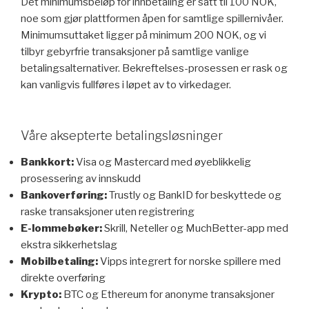
Det minimumsbeløp for innbetaling er satt til 100 NOK,
noe som gjør plattformen åpen for samtlige spillernivåer.
Minimumsuttaket ligger på minimum 200 NOK, og vi
tilbyr gebyrfrie transaksjoner på samtlige vanlige
betalingsalternativer. Bekreftelses-prosessen er rask og
kan vanligvis fullføres i løpet av to virkedager.
Våre aksepterte betalingsløsninger
Bankkort:
Visa og Mastercard med øyeblikkelig
prosessering av innskudd
Bankoverføring:
Trustly og BankID for beskyttede og
raske transaksjoner uten registrering
E-lommebøker:
Skrill, Neteller og MuchBetter-app med
ekstra sikkerhetslag
Mobilbetaling:
Vipps integrert for norske spillere med
direkte overføring
Krypto:
BTC og Ethereum for anonyme transaksjoner