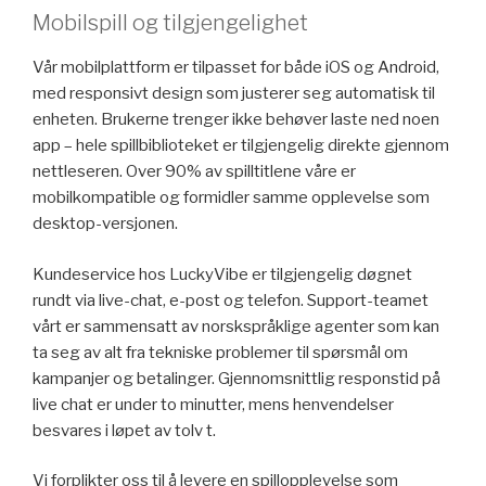
Mobilspill og tilgjengelighet
Vår mobilplattform er tilpasset for både iOS og Android,
med responsivt design som justerer seg automatisk til
enheten. Brukerne trenger ikke behøver laste ned noen
app – hele spillbiblioteket er tilgjengelig direkte gjennom
nettleseren. Over 90% av spilltitlene våre er
mobilkompatible og formidler samme opplevelse som
desktop-versjonen.
Kundeservice hos LuckyVibe er tilgjengelig døgnet
rundt via live-chat, e-post og telefon. Support-teamet
vårt er sammensatt av norskspråklige agenter som kan
ta seg av alt fra tekniske problemer til spørsmål om
kampanjer og betalinger. Gjennomsnittlig responstid på
live chat er under to minutter, mens henvendelser
besvares i løpet av tolv t.
Vi forplikter oss til å levere en spillopplevelse som