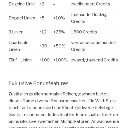
Einzelne Linie
×2
–
zweihundert Credits
fünfhundertfünfzig
Doppel Linien
×5
+10%
Credits
3 Linien
×12
+25%
1500 Credits
Quadruple
viertausendfünfhundert
×30
+50%
Linien
Credits
Fünf+ Linien
×100
+100%
zwanzigtausend Credits
Exklusive Bonusfeatures
Zusätzlich zu allen normalen Reihengewinnen bietet
dieses Game diverse Bonusmechaniken. Ein Wild-Stein
taucht auf randomisiert und könnte jedwede beliebige
Gestalt einnehmen. Jedes Scatter-Icon schaltet frei Free
Spins inklusive zweifachen Multiplikatoren. Anwachsende