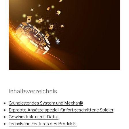
Inhaltsverzeichnis
Grundlegendes System und Mechanik
Erprobte Ansätze speziell für fortgeschrittene Spieler
Gewinnstruktur mit Detail
Technische Features des Produkts