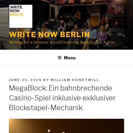
Skip
to
content
WRITE NOW BERLIN
Writing for a Greener World | Inspiring Sustainable Action
Menu
POSTED
JUNE 25, 2026
BY
WILLIAM HONEYWILL
ON
MegaBlock: Ein bahnbrechende
Casino-Spiel inklusive exklusiver
Blockstapel-Mechanik