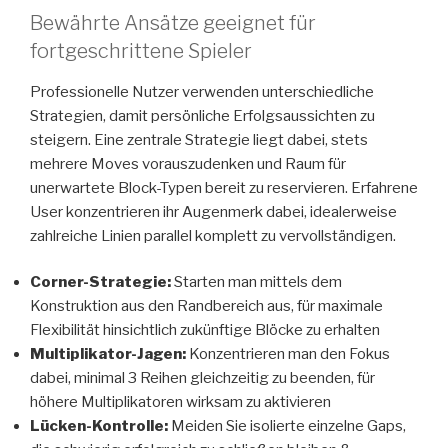
Bewährte Ansätze geeignet für
fortgeschrittene Spieler
Professionelle Nutzer verwenden unterschiedliche
Strategien, damit persönliche Erfolgsaussichten zu
steigern. Eine zentrale Strategie liegt dabei, stets
mehrere Moves vorauszudenken und Raum für
unerwartete Block-Typen bereit zu reservieren. Erfahrene
User konzentrieren ihr Augenmerk dabei, idealerweise
zahlreiche Linien parallel komplett zu vervollständigen.
Corner-Strategie:
Starten man mittels dem
Konstruktion aus den Randbereich aus, für maximale
Flexibilität hinsichtlich zukünftige Blöcke zu erhalten
Multiplikator-Jagen:
Konzentrieren man den Fokus
dabei, minimal 3 Reihen gleichzeitig zu beenden, für
höhere Multiplikatoren wirksam zu aktivieren
Lücken-Kontrolle:
Meiden Sie isolierte einzelne Gaps,