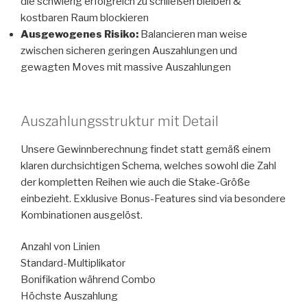
die schwierig erfolgreich zu schließen bleiben &
kostbaren Raum blockieren
Ausgewogenes Risiko:
Balancieren man weise
zwischen sicheren geringen Auszahlungen und
gewagten Moves mit massive Auszahlungen
Auszahlungsstruktur mit Detail
Unsere Gewinnberechnung findet statt gemäß einem
klaren durchsichtigen Schema, welches sowohl die Zahl
der kompletten Reihen wie auch die Stake-Größe
einbezieht. Exklusive Bonus-Features sind via besondere
Kombinationen ausgelöst.
Anzahl von Linien
Standard-Multiplikator
Bonifikation während Combo
Höchste Auszahlung