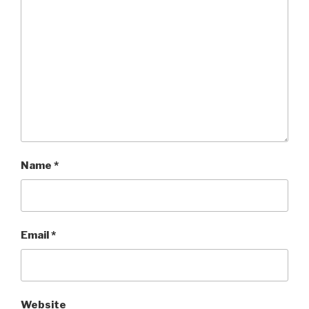
Name
*
Email
*
Website