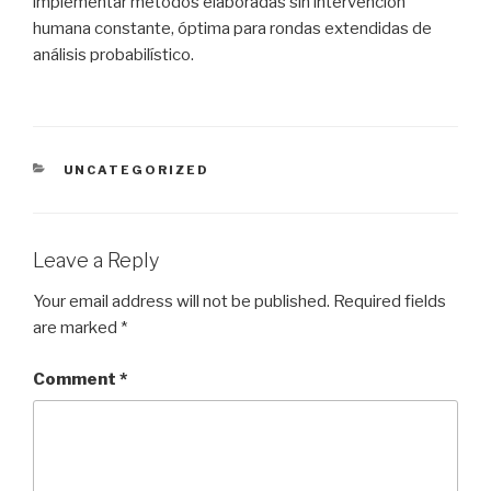
implementar métodos elaboradas sin intervención
humana constante, óptima para rondas extendidas de
análisis probabilístico.
CATEGORIES
UNCATEGORIZED
Leave a Reply
Your email address will not be published.
Required fields
are marked
*
Comment
*