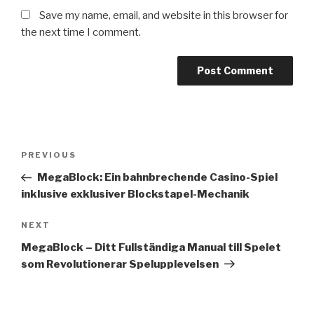
Save my name, email, and website in this browser for
the next time I comment.
Post
Previous
PREVIOUS
navigation
Post
MegaBlock: Ein bahnbrechende Casino-Spiel
inklusive exklusiver Blockstapel-Mechanik
Next
NEXT
Post
MegaBlock – Ditt Fullständiga Manual till Spelet
som Revolutionerar Spelupplevelsen