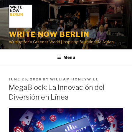
Skip
to
content
WRITE NOW BERLIN
Writing for a Greener World | Inspiring Sustainable Action
Menu
POSTED
JUNE 25, 2026
BY
WILLIAM HONEYWILL
ON
MegaBlock: La Innovación del
Diversión en Línea