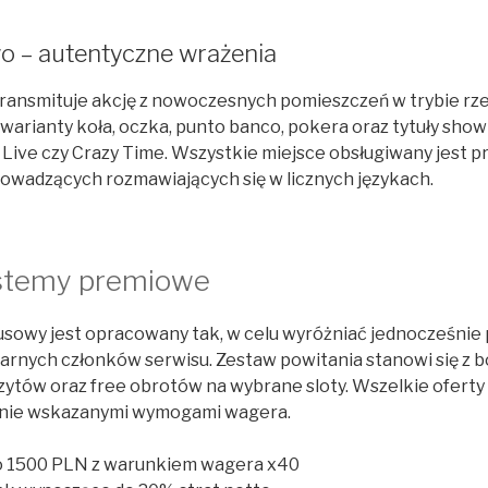
o – autentyczne wrażenia
 transmituje akcję z nowoczesnych pomieszczeń w trybie rz
 warianty koła, oczka, punto banco, pokera oraz tytuły sho
Live czy Crazy Time. Wszystkie miejsce obsługiwany jest p
owadzących rozmawiających się w licznych językach.
ystemy premiowe
sowy jest opracowany tak, w celu wyróżniać jednocześnie
ularnych członków serwisu. Zestaw powitania stanowi się z 
ytów oraz free obrotów na wybrane sloty. Wszelkie oferty 
źnie wskazanymi wymogami wagera.
o 1500 PLN z warunkiem wagera x40