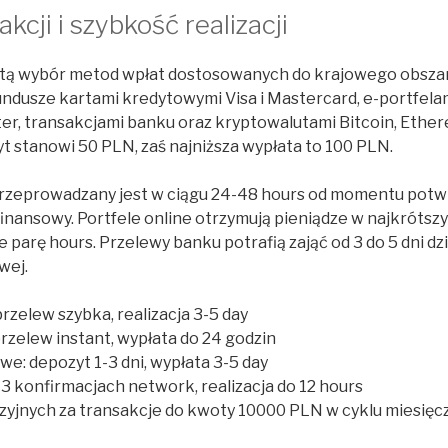
kcji i szybkość realizacji
ą wybór metod wpłat dostosowanych do krajowego obszar
undusze kartami kredytowymi Visa i Mastercard, e-portfelam
er, transakcjami banku oraz kryptowalutami Bitcoin, Ether
t stanowi 50 PLN, zaś najniższa wypłata to 100 PLN.
rzeprowadzany jest w ciągu 24-48 hours od momentu potw
finansowy. Portfele online otrzymują pieniądze w najkrótszy
 parę hours. Przelewy banku potrafią zająć od 3 do 5 dni dzi
wej.
rzelew szybka, realizacja 3-5 day
przelew instant, wypłata do 24 godzin
e: depozyt 1-3 dni, wypłata 3-5 day
 3 konfirmacjach network, realizacja do 12 hours
zyjnych za transakcje do kwoty 10000 PLN w cyklu miesię