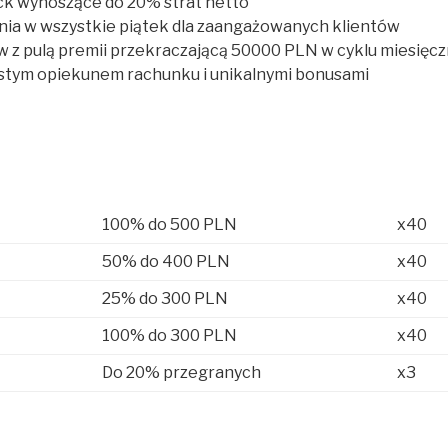
ck wynoszące do 20% strat netto
nia w wszystkie piątek dla zaangażowanych klientów
 z pulą premii przekraczającą 50000 PLN w cyklu miesięc
istym opiekunem rachunku i unikalnymi bonusami
100% do 500 PLN
x40
50% do 400 PLN
x40
25% do 300 PLN
x40
100% do 300 PLN
x40
Do 20% przegranych
x3