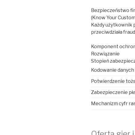
Bezpieczeństwo fi
(Know Your Custome
Każdy użytkownik p
przeciwdziała fraud
Komponent ochro
Rozwiązanie
Stopień zabezpiec
Kodowanie danych
Potwierdzenie toż
Zabezpieczenie pł
Mechanizm cyfr r
Oferta gier