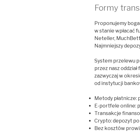
Formy transa
Proponujemy bogat
w stanie wpłacać f
Neteller, MuchBett
Najmniejszy depozy
System przelewu p
przez nasz oddział 
zazwyczaj w okresie
od instytucji banko
Metody płatnicze: p
E-portfele online: 
Transakcje finansow
Crypto: depozyt po
Bez kosztów prowi