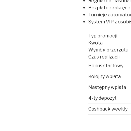
Regularnie cashba
Bezpłatne zakręce
Turnieje automatów
System VIP z osob
Typ promocji
Kwota
Wymóg przerzutu
Czas realizacji
Bonus startowy
Kolejny wpłata
Następny wpłata
4-ty depozyt
Cashback weekly