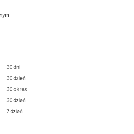
znym
30 dni
30 dzień
30 okres
30 dzień
7 dzień