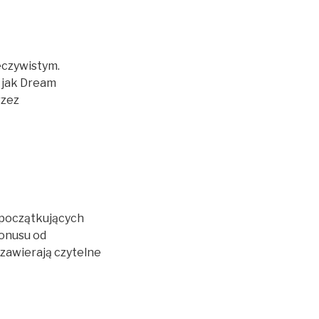
eczywistym.
w jak Dream
rzez
 początkujących
bonusu od
zawierają czytelne