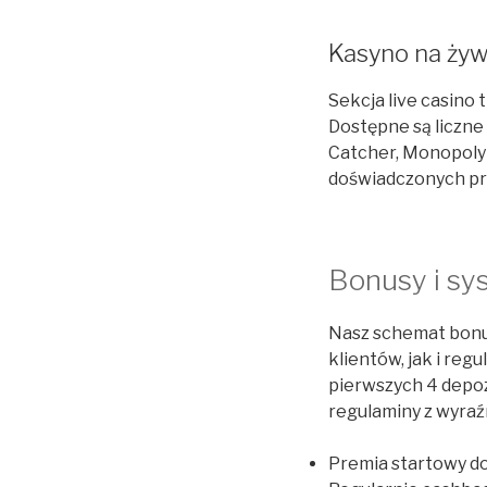
Kasyno na żyw
Sekcja live casino
Dostępne są liczne
Catcher, Monopoly 
doświadczonych pr
Bonusy i s
Nasz schemat bonu
klientów, jak i reg
pierwszych 4 depoz
regulaminy z wyra
Premia startowy d