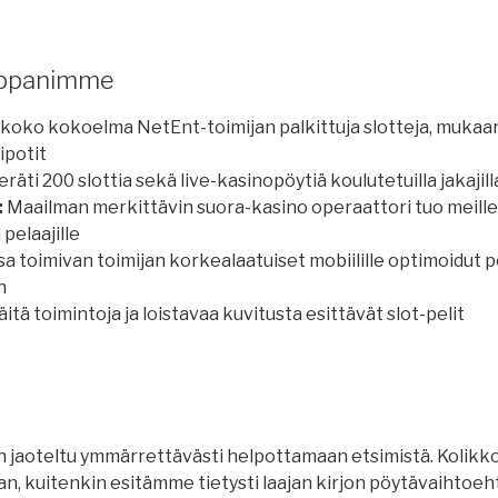
mppanimme
oko kokoelma NetEnt-toimijan palkittuja slotteja, mukaa
ipotit
räti 200 slottia sekä live-kasinopöytiä koulutetuilla jakajill
:
Maailman merkittävin suora-kasino operaattori tuo meille 
pelaajille
a toimivan toimijan korkealaatuiset mobiilille optimoidut pel
n
itä toimintoja ja loistavaa kuvitusta esittävät slot-pelit
 jaoteltu ymmärrettävästi helpottamaan etsimistä. Kolikkop
n, kuitenkin esitämme tietysti laajan kirjon pöytävaihtoeht