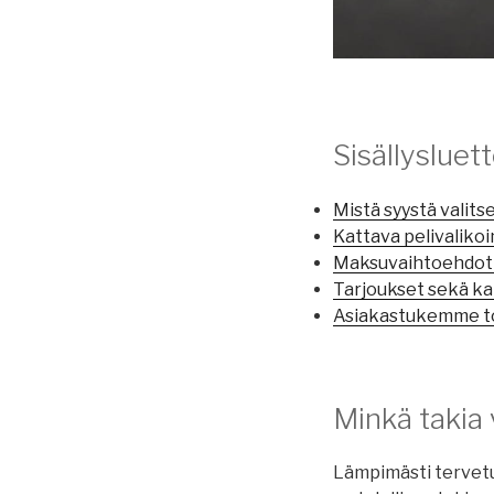
Sisällysluet
Mistä syystä valits
Kattava pelivalikoi
Maksuvaihtoehdot s
Tarjoukset sekä k
Asiakastukemme to
Minkä takia 
Lämpimästi tervet