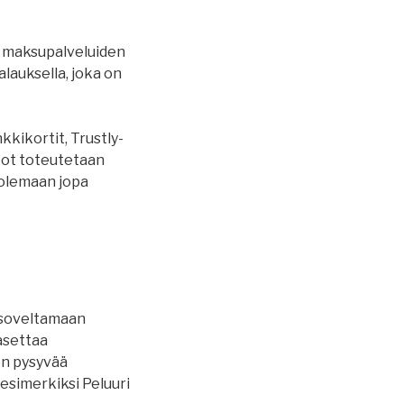
t maksupalveluiden
lauksella, joka on
kikortit, Trustly-
tot toteutetaan
i olemaan jopa
 soveltamaan
 asettaa
ten pysyvää
 esimerkiksi Peluuri