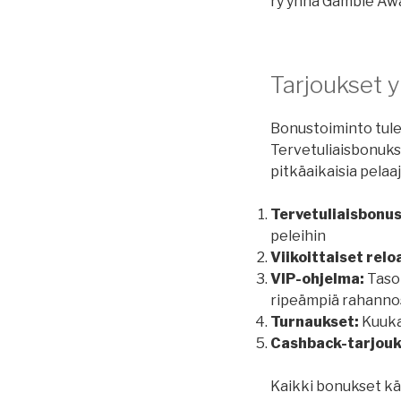
ry ynnä Gamble Aw
Tarjoukset 
Bonustoiminto tulee
Tervetuliaisbonuks
pitkäaikaisia pela
Tervetuliaisbonus
peleihin
Viikoittaiset rel
VIP-ohjelma:
Tasoi
ripeämpiä rahannos
Turnaukset:
Kuukau
Cashback-tarjouk
Kaikki bonukset kä