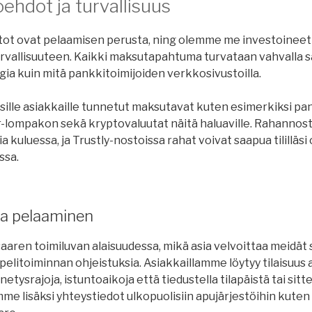
ehdot ja turvallisuus
stot ovat pelaamisen perusta, ning olemme me investoinee
rvallisuuteen. Kaikki maksutapahtuma turvataan vahvalla sa
ia kuin mitä pankkitoimijoiden verkkosivustoilla.
ille asiakkaille tunnetut maksutavat kuten esimerkiksi pank
r-lompakon sekä kryptovaluutat näitä haluaville. Rahannos
tia kuluessa, ja Trustly-nostoissa rahat voivat saapua tililläs
ssa.
ua pelaaminen
aren toimiluvan alaisuudessa, mikä asia velvoittaa meidät
 pelitoiminnan ohjeistuksia. Asiakkaillamme löytyy tilaisuus
etysrajoja, istuntoaikoja että tiedustella tilapäistä tai sit
mme lisäksi yhteystiedot ulkopuolisiin apujärjestöihin kuten