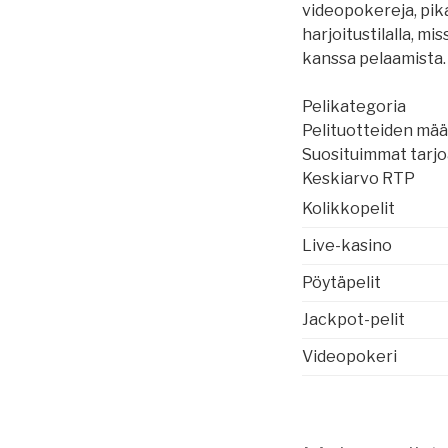
videopokereja, pika
harjoitustilalla, m
kanssa pelaamista.
Pelikategoria
Pelituotteiden mää
Suosituimmat tarjo
Keskiarvo RTP
Kolikkopelit
Live-kasino
Pöytäpelit
Jackpot-pelit
Videopokeri