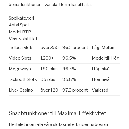
bonusfunktioner – vår plattform har allt alla.
Spelkategori
Antal Spel
Medel RTP
Vinstvolatilitet
Tidlösa Slots
över 350
96.2 procent
Låg-Mellan
Video Slots
1200+
96,5%
Medel till Hög
Megaways
180 plus
96,4%
Hög nivå
Jackpott Slots
95 plus
95.8%
Hög nivå
Live- Casino
över 120
97.3 procent
Varierad
Snabbfunktioner till Maximal Effektivitet
Flertalet inom alla våra slotsspel erbjuder turbospin-