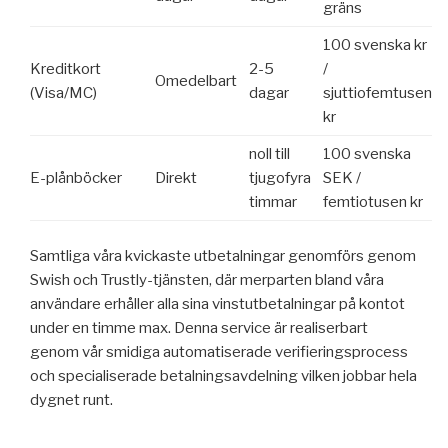
gräns
100 svenska kr
Kreditkort
2-5
/
Omedelbart
(Visa/MC)
dagar
sjuttiofemtusen
kr
noll till
100 svenska
E-plånböcker
Direkt
tjugofyra
SEK /
timmar
femtiotusen kr
Samtliga våra kvickaste utbetalningar genomförs genom
Swish och Trustly-tjänsten, där merparten bland våra
användare erhåller alla sina vinstutbetalningar på kontot
under en timme max. Denna service är realiserbart
genom vår smidiga automatiserade verifieringsprocess
och specialiserade betalningsavdelning vilken jobbar hela
dygnet runt.