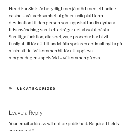
Need For Slots är betydligt mer jämfört med ett online
casino – vår verksamhet utgör en unik plattform
destination till den person som uppskattar din dyrbara
tidsanvändning samt efterfrågar det absolut bästa.
Samtliga funktion, alla spel, varje procedur har blivit
finslipat till för att tillhandahålla spelaren optimalt nytta på
minimalt tid. Välkommen hit för att uppleva
morgondagens spelvärld – välkommen på oss.
CATEGORIES
UNCATEGORIZED
Leave a Reply
Your email address will not be published.
Required fields
are marked
*