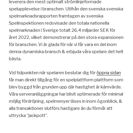
leverera den mest optimalt strömlinjeformade
spelupplevelse i branschen. Utifrån den svenska svenska
spelmarknadsrapporten framtagen av svenska
Spelinspektionen redovisade den totala nationella
spelmarknaden i Sverige totalt 26,4 miljarder SEK för
året 2022, vilket demonstrerar på den stora expansionen
för branschen. Vi är glada för när vi får vara en del inom
denna dynamiska bransch & erbjuda våra spelare det helt
bästa.
Vid tidpunkten när spelaren beslutar dig för
öppna sidan
får man direkt tillgång för en spelplattform plattform som
blev byggd från grunden upp där hastighet är kärnvärde.
Våra serveranläggningar har blivit optimerade för minimal
möjlig fördröjning, spelmenyer läses in inom ögonblick, &
alla transaktioner slutförs hastigare än du förmår att
uttrycka “jackpott”.