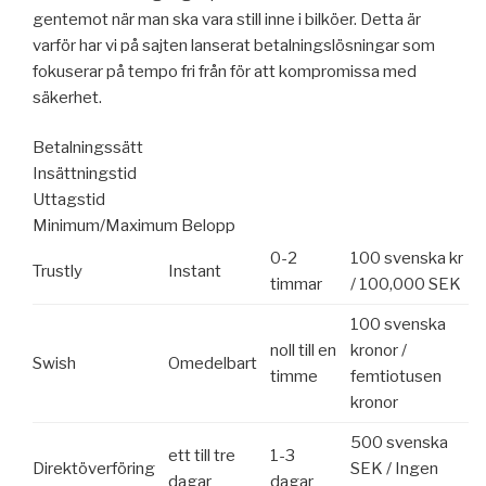
gentemot när man ska vara still inne i bilköer. Detta är
varför har vi på sajten lanserat betalningslösningar som
fokuserar på tempo fri från för att kompromissa med
säkerhet.
Betalningssätt
Insättningstid
Uttagstid
Minimum/Maximum Belopp
0-2
100 svenska kr
Trustly
Instant
timmar
/ 100,000 SEK
100 svenska
noll till en
kronor /
Swish
Omedelbart
timme
femtiotusen
kronor
500 svenska
ett till tre
1-3
Direktöverföring
SEK / Ingen
dagar
dagar