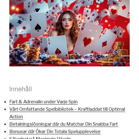
Innehåll
Fart & Adrenalin under Varje Spin
Vårt Omfattande Spelbibliotek – Kraftladdat till Optimal
Action
Betalningslösningar där du Matchar Din Snabba Fart
Bonusar där Ökar Din Totala Spelupplevelse