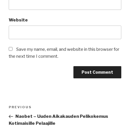
Website
Save my name, email, and website in this browser for
the next time I comment.
Post
Previous
PREVIOUS
navigation
Post
Naobet – Uuden Aikakauden Pelikokemus
Kotimaisille Pelaajille