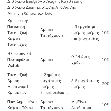
Διάρκεια Επεξεργασίας της Κατάθεσης
Διάρκεια Διεκπεραίωσης Απόσυρσης
Minimum Χρηματικό Ποσό
Χρεωστική/
Πιστωτική
1-3 εργάσιμες
Άμεσα
Τραπεζική
ημέρες ημέρες
10€
Ταυτόχρονα
Κάρτα
επεξεργασίας
Τράπεζας
Ηλεκτρονικά
0-24 ώρες
Πορτοφόλια
Άμεσα
10€
χρόνου
Wallets
Τραπεζική
1-2 ημέρες
Άμεση
εργάσιμες
3-5 εργάσιμες
20€
Μεταφορά
ημέρες
ημέρες
Χρημάτων
διεκπεραίωσης
Προπληρωμένες
Άμεσα
Μη Είναι
10€
Κάρτες Τύπου
Ταυτόχρονα
Διαθέσιμο