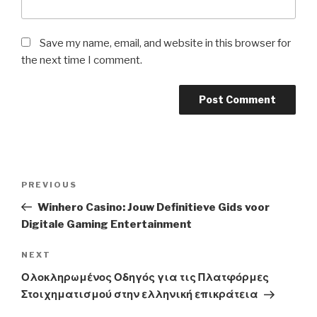
Save my name, email, and website in this browser for
the next time I comment.
Post
Previous
PREVIOUS
navigation
Post
Winhero Casino: Jouw Definitieve Gids voor
Digitale Gaming Entertainment
Next
NEXT
Post
Ολοκληρωμένος Οδηγός για τις Πλατφόρμες
Στοιχηματισμού στην ελληνική επικράτεια