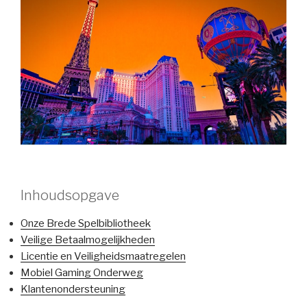
Inhoudsopgave
Onze Brede Spelbibliotheek
Veilige Betaalmogelijkheden
Licentie en Veiligheidsmaatregelen
Mobiel Gaming Onderweg
Klantenondersteuning