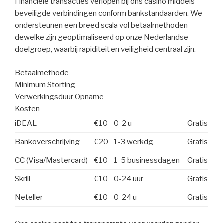
Financiële transacties verlopen bij ons casino middels
beveiligde verbindingen conform bankstandaarden. We
ondersteunen een breed scala vol betaalmethoden
dewelke zijn geoptimaliseerd op onze Nederlandse
doelgroep, waarbij rapiditeit en veiligheid centraal zijn.
Betaalmethode
Minimum Storting
Verwerkingsduur Opname
Kosten
iDEAL
€10
0-2 u
Gratis
Bankoverschrijving
€20
1-3 werkdg
Gratis
CC (Visa/Mastercard)
€10
1-5 businessdagen
Gratis
Skrill
€10
0-24 uur
Gratis
Neteller
€10
0-24 u
Gratis