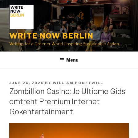
Skip
to
content
WRITE NOW BERLIN
Writing for a Greener World | Inspiring Sustainable Action
Menu
POSTED
JUNE 26, 2026
BY
WILLIAM HONEYWILL
ON
Zombillion Casino: Je Ultieme Gids
omtrent Premium Internet
Gokentertainment