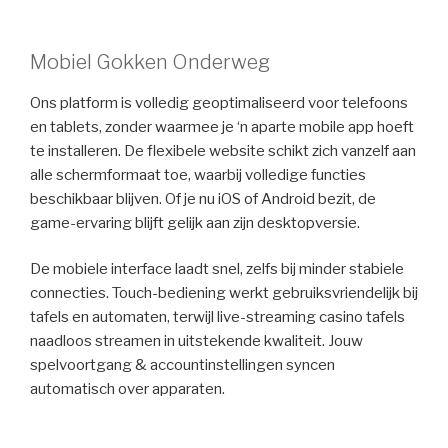
Mobiel Gokken Onderweg
Ons platform is volledig geoptimaliseerd voor telefoons
en tablets, zonder waarmee je ‘n aparte mobile app hoeft
te installeren. De flexibele website schikt zich vanzelf aan
alle schermformaat toe, waarbij volledige functies
beschikbaar blijven. Of je nu iOS of Android bezit, de
game-ervaring blijft gelijk aan zijn desktopversie.
De mobiele interface laadt snel, zelfs bij minder stabiele
connecties. Touch-bediening werkt gebruiksvriendelijk bij
tafels en automaten, terwijl live-streaming casino tafels
naadloos streamen in uitstekende kwaliteit. Jouw
spelvoortgang & accountinstellingen syncen
automatisch over apparaten.