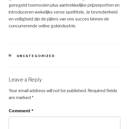
geregeld toernooien plus aantrekkelijke prijzenpotten en
introduceren wekelijks verse speltitels. Je tevredenheid
en veiligheid zijn de pijlers van ons succes binnen de
concurrerende online gokindustrie.
CATEGORIES
UNCATEGORIZED
Leave a Reply
Your email address will not be published.
Required fields
are marked
*
Comment
*