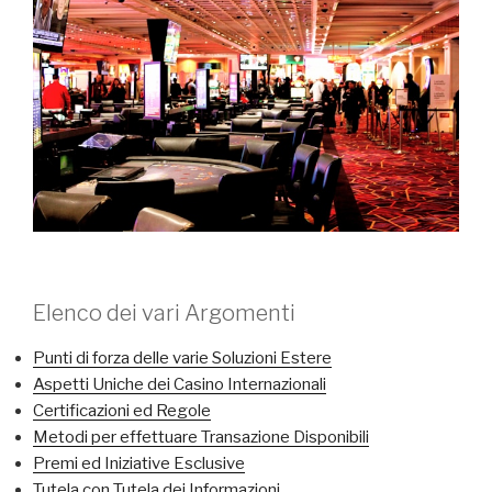
Elenco dei vari Argomenti
Punti di forza delle varie Soluzioni Estere
Aspetti Uniche dei Casino Internazionali
Certificazioni ed Regole
Metodi per effettuare Transazione Disponibili
Premi ed Iniziative Esclusive
Tutela con Tutela dei Informazioni