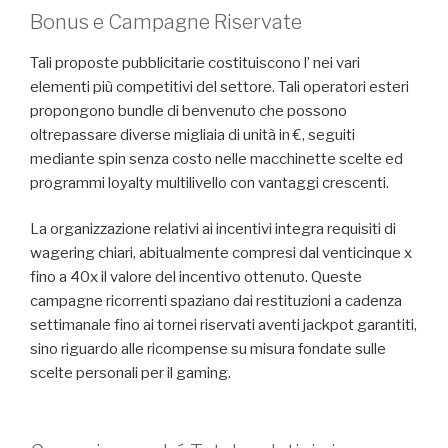
Bonus e Campagne Riservate
Tali proposte pubblicitarie costituiscono l’ nei vari
elementi più competitivi del settore. Tali operatori esteri
propongono bundle di benvenuto che possono
oltrepassare diverse migliaia di unità in €, seguiti
mediante spin senza costo nelle macchinette scelte ed
programmi loyalty multilivello con vantaggi crescenti.
La organizzazione relativi ai incentivi integra requisiti di
wagering chiari, abitualmente compresi dal venticinque x
fino a 40x il valore del incentivo ottenuto. Queste
campagne ricorrenti spaziano dai restituzioni a cadenza
settimanale fino ai tornei riservati aventi jackpot garantiti,
sino riguardo alle ricompense su misura fondate sulle
scelte personali per il gaming.