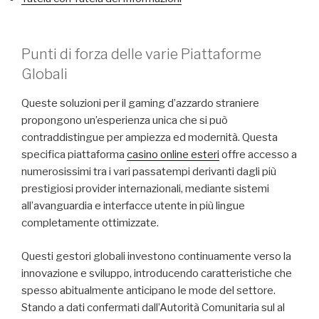
Punti di forza delle varie Piattaforme
Globali
Queste soluzioni per il gaming d’azzardo straniere
propongono un’esperienza unica che si può
contraddistingue per ampiezza ed modernità. Questa
specifica piattaforma
casino online esteri
offre accesso a
numerosissimi tra i vari passatempi derivanti dagli più
prestigiosi provider internazionali, mediante sistemi
all’avanguardia e interfacce utente in più lingue
completamente ottimizzate.
Questi gestori globali investono continuamente verso la
innovazione e sviluppo, introducendo caratteristiche che
spesso abitualmente anticipano le mode del settore.
Stando a dati confermati dall’Autorità Comunitaria sul al