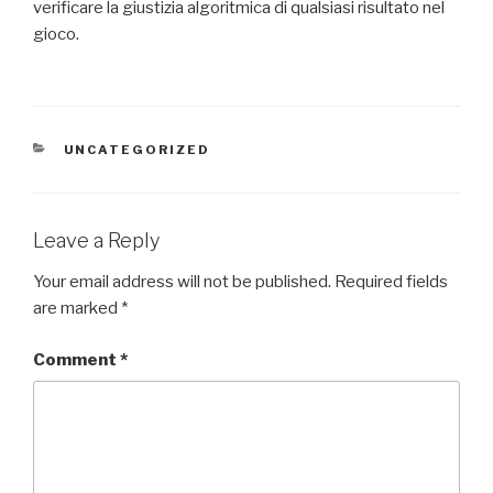
verificare la giustizia algoritmica di qualsiasi risultato nel
gioco.
CATEGORIES
UNCATEGORIZED
Leave a Reply
Your email address will not be published.
Required fields
are marked
*
Comment
*