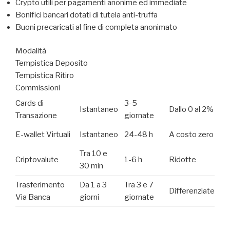
Crypto utili per pagamenti anonime ed immediate
Bonifici bancari dotati di tutela anti-truffa
Buoni precaricati al fine di completa anonimato
Modalità
Tempistica Deposito
Tempistica Ritiro
Commissioni
Cards di
3-5
Istantaneo
Dallo 0 al 2%
Transazione
giornate
E-wallet Virtuali
Istantaneo
24-48 h
A costo zero
Tra 10 e
Criptovalute
1-6 h
Ridotte
30 min
Trasferimento
Da 1 a 3
Tra 3 e 7
Differenziate
Via Banca
giorni
giornate