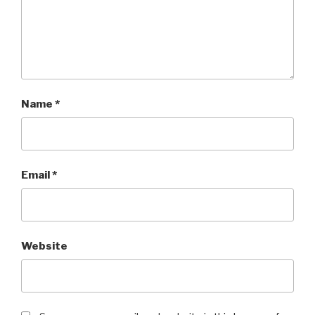
Name
*
Email
*
Website