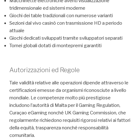
Macchinette elettroniche aventi visualizzazione
tridimensionale ed sistemi moderne
Giochi dei table tradizionali con numerose varianti
Sezioni dal vivo casinò con trasmissione HD a periodo
attuale
Giochi dedicati sviluppati tramite sviluppatori separati
Tornei globali dotati di montepremi garantiti
Autorizzazioni ed Regole
Tale validità relative alle operazioni dipende attraverso le
certificazioni emesse da organismi riconosciute a livello
mondiale. Le competenze molto più prestigiose
includono l’autorità di Malta per il Gaming Regulation,
Curaçao eGaming nonché UK Gaming Commission, che
regolarmente richiedono requisiti rigorosi relativi ai fattori
della equità, trasparenza nonché responsabilità
comunitaria.