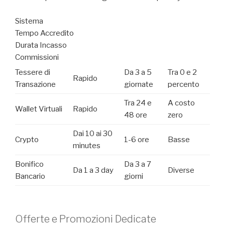
Sistema
Tempo Accredito
Durata Incasso
Commissioni
Tessere di
Da 3 a 5
Tra 0 e 2
Rapido
Transazione
giornate
percento
Tra 24 e
A costo
Wallet Virtuali
Rapido
48 ore
zero
Dai 10 ai 30
Crypto
1-6 ore
Basse
minutes
Bonifico
Da 3 a 7
Da 1 a 3 day
Diverse
Bancario
giorni
Offerte e Promozioni Dedicate