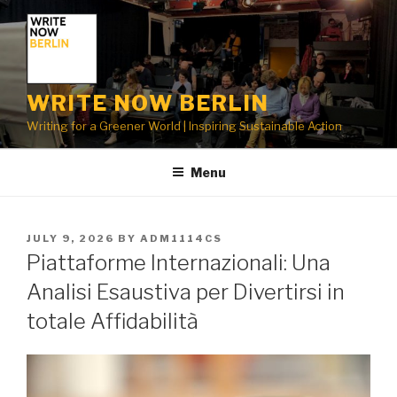
Skip
to
content
WRITE NOW BERLIN
Writing for a Greener World | Inspiring Sustainable Action
Menu
POSTED
JULY 9, 2026
BY
ADM1114CS
ON
Piattaforme Internazionali: Una
Analisi Esaustiva per Divertirsi in
totale Affidabilità