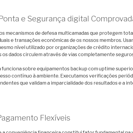
Ponta e Segurança digital Comprovad
os mecanismos de defesa multicamadas que protegem tota
duais e transações econômicas de os nossos membros. Usa
mesmo nível utilizado por organizações de crédito internaci
os os dados circulem através de vias completamente seguros
a funciona sobre equipamentos backup com uptime superior
esso contínuo à ambiente. Executamos verificações perió
dentes que validam a imparcialidade dos resultados e a in
agamento Flexíveis
 conveniência financeira constitui fator fundamental na v