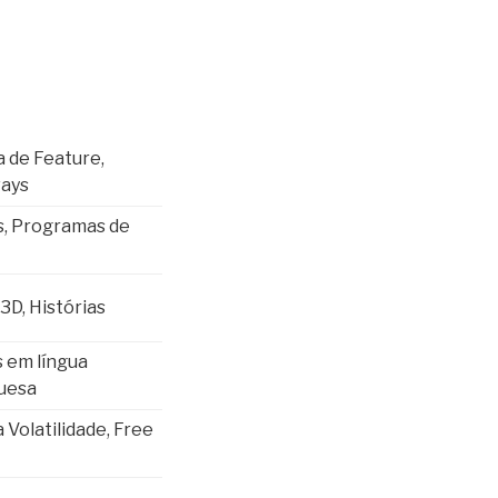
 de Feature,
ays
s, Programas de
3D, Histórias
 em língua
uesa
 Volatilidade, Free