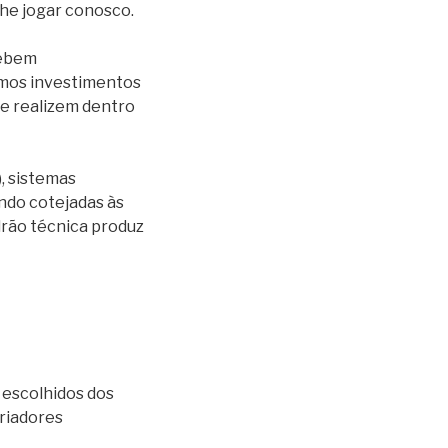
he jogar conosco.
cebem
namos investimentos
se realizem dentro
, sistemas
ndo cotejadas às
adrão técnica produz
 escolhidos dos
riadores