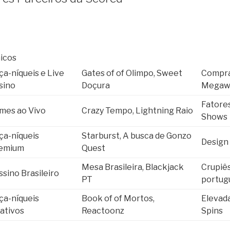
icos
ça-níqueis e Live
Gates of of Olimpo, Sweet
Compra
sino
Doçura
Megaw
Fatore
mes ao Vivo
Crazy Tempo, Lightning Raio
Shows
ça-níqueis
Starburst, A busca de Gonzo
Design 
emium
Quest
Mesa Brasileira, Blackjack
Crupiês
ssino Brasileiro
PT
portug
ça-níqueis
Book of of Mortos,
Elevada
iativos
Reactoonz
Spins