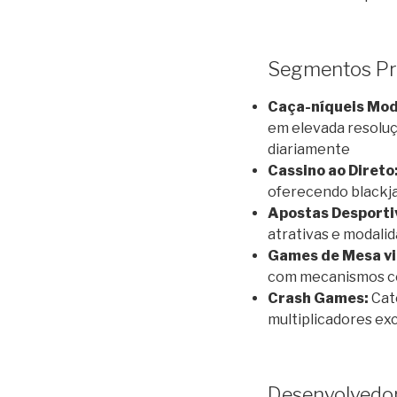
Segmentos Pri
Caça-níqueis Mod
em elevada resoluç
diariamente
Cassino ao Direto
oferecendo blackja
Apostas Desporti
atrativas e modali
Games de Mesa vir
com mecanismos cer
Crash Games:
Cate
multiplicadores ex
Desenvolvedor