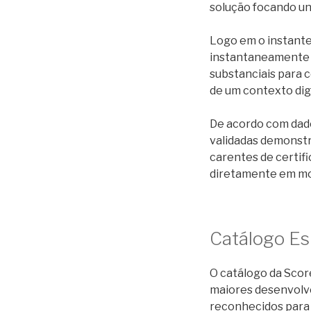
solução focando un
Logo em o instant
instantaneamente a
substanciais para 
de um contexto dig
De acordo com dado
validadas demonstr
carentes de certifi
diretamente em mo
Catálogo Es
O catálogo da Sco
maiores desenvolv
reconhecidos para g