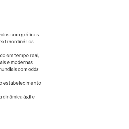
zados com gráficos
extraordinários
do em tempo real,
nais e modernas
mundiais com odds
 do estabelecimento
 dinâmica ágil e