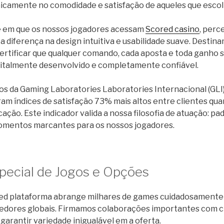
icamente no comodidade e satisfação de aqueles que escol
e em que os nossos jogadores acessam
Scored casino
, per
 diferença na design intuitiva e usabilidade suave. Desti
certificar que qualquer comando, cada aposta e toda ganho 
italmente desenvolvido e completamente confiável.
s da Gaming Laboratories Laboratories Internacional (GLI)
am índices de satisfação 73% mais altos entre clientes qua
cação. Este indicador valida a nossa filosofia de atuação: p
mentos marcantes para os nossos jogadores.
pecial de Jogos e Opções
red plataforma abrange milhares de games cuidadosamente
edores globais. Firmamos colaborações importantes com c
arantir variedade inigualável em a oferta.