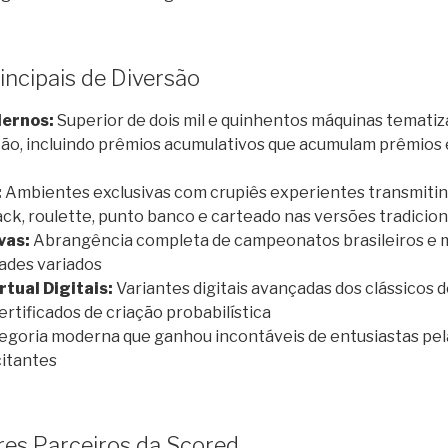
ncipais de Diversão
ernos:
Superior de dois mil e quinhentos máquinas temati
ão, incluindo prêmios acumulativos que acumulam prêmios 
:
Ambientes exclusivas com crupiês experientes transmitin
ck, roulette, punto banco e carteado nas versões tradicio
vas:
Abrangência completa de campeonatos brasileiros e 
dades variados
tual Digitais:
Variantes digitais avançadas dos clássicos
tificados de criação probabilística
goria moderna que ganhou incontáveis de entusiastas pela
citantes
es Parceiros da Scored