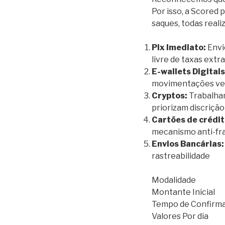
Por isso, a Scored 
saques, todas real
Pix Imediato:
Envi
livre de taxas ext
E-wallets Digitais
movimentações vel
Cryptos:
Trabalham
priorizam discriçã
Cartões de crédi
mecanismo anti-fr
Envios Bancárias:
rastreabilidade
Modalidade
Montante Inicial
Tempo de Confirm
Valores Por dia