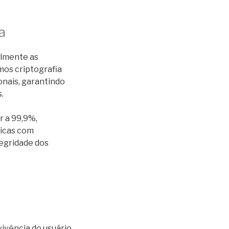
a
lmente as
mos criptografia
onais, garantindo
.
 a 99,9%,
dicas com
tegridade dos
ivência do usuário.