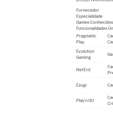
Fornecedor
Especialidade
Games Conhecidos
Funcionalidades Ún
Pragmatic
Ca
Play
Ca
Evolution
Ga
Gaming
Ca
NetEnt
Pr
Ezugi
Ca
Ca
Play’n GO
Cr