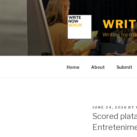
Skip
to
content
WRIT
Writing for a 
Home
About
Submit
POSTED
JUNE 24, 2026
BY
ON
Scored plat
Entretenime