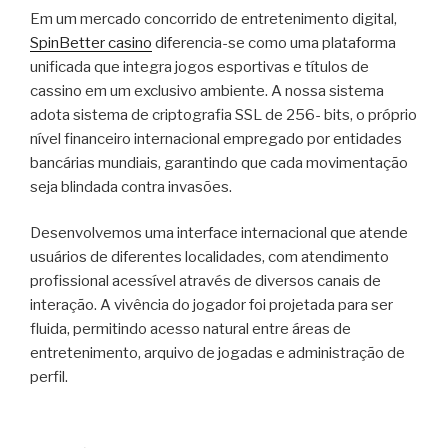
Em um mercado concorrido de entretenimento digital,
SpinBetter casino
diferencia-se como uma plataforma
unificada que integra jogos esportivas e títulos de
cassino em um exclusivo ambiente. A nossa sistema
adota sistema de criptografia SSL de 256- bits, o próprio
nível financeiro internacional empregado por entidades
bancárias mundiais, garantindo que cada movimentação
seja blindada contra invasões.
Desenvolvemos uma interface internacional que atende
usuários de diferentes localidades, com atendimento
profissional acessível através de diversos canais de
interação. A vivência do jogador foi projetada para ser
fluida, permitindo acesso natural entre áreas de
entretenimento, arquivo de jogadas e administração de
perfil.