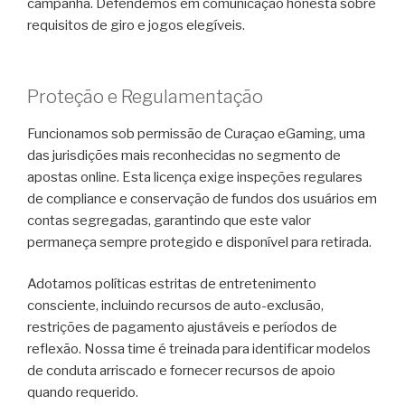
campanha. Defendemos em comunicação honesta sobre
requisitos de giro e jogos elegíveis.
Proteção e Regulamentação
Funcionamos sob permissão de Curaçao eGaming, uma
das jurisdições mais reconhecidas no segmento de
apostas online. Esta licença exige inspeções regulares
de compliance e conservação de fundos dos usuários em
contas segregadas, garantindo que este valor
permaneça sempre protegido e disponível para retirada.
Adotamos políticas estritas de entretenimento
consciente, incluindo recursos de auto-exclusão,
restrições de pagamento ajustáveis e períodos de
reflexão. Nossa time é treinada para identificar modelos
de conduta arriscado e fornecer recursos de apoio
quando requerido.