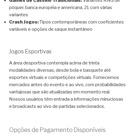
Games de Cassino Tradicionais:
Variantes RNG de
pôquer, banca européia e americana, 21 com várias
variantes
Crash Jogos:
Tipos contemporâneas com coeficientes
variáveis e opções de saque instantâneo
Jogos Esportivas
A área desportiva contempla acima de trinta
modalidades diversas, desde bola e basquete até
esportes virtuais e competições virtuais. Fornecemos
mercados antes do evento e ao vivo, com probabilidades
vantajosas que são atualizadas em momento real.
Nossos usuários têm entrada a informações minuciosas
e broadcasts ao vivo de partidas selecionados.
Opções de Pagamento Disponíveis