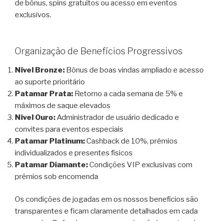
de bônus, spins gratuitos ou acesso em eventos
exclusivos.
Organização de Benefícios Progressivos
Nível Bronze:
Bônus de boas vindas ampliado e acesso
ao suporte prioritário
Patamar Prata:
Retorno a cada semana de 5% e
máximos de saque elevados
Nível Ouro:
Administrador de usuário dedicado e
convites para eventos especiais
Patamar Platinum:
Cashback de 10%, prêmios
individualizados e presentes físicos
Patamar Diamante:
Condições VIP exclusivas com
prêmios sob encomenda
Os condições de jogadas em os nossos benefícios são
transparentes e ficam claramente detalhados em cada