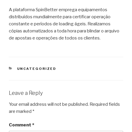
A plataforma SpinBetter emprega equipamentos
distribuídos mundialmente para certificar operação
constante e períodos de loading ágeis. Realizamos
cópias automatizados a toda hora para blindar o arquivo
de apostas e operações de todos os clientes.
CATEGORIES
UNCATEGORIZED
Leave a Reply
Your email address will not be published.
Required fields
are marked
*
Comment
*