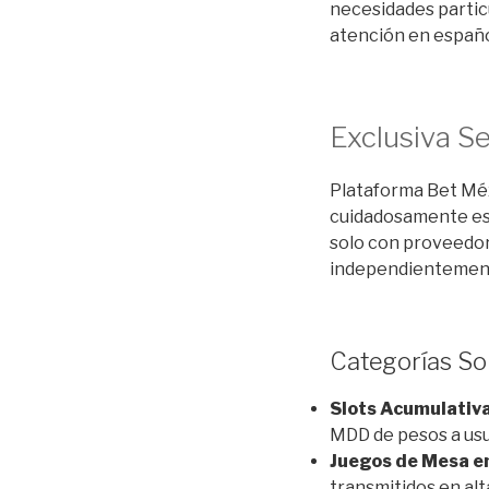
necesidades partic
atención en español
Exclusiva S
Plataforma Bet Méxi
cuidadosamente es
solo con proveedor
independientemente
Categorías So
Slots Acumulativa
MDD de pesos a us
Juegos de Mesa e
transmitidos en alt