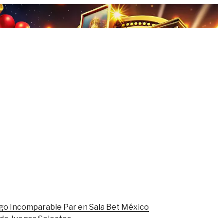
go Incomparable Par en Sala Bet México