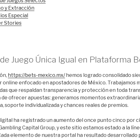
de Juegos Selectos
o y Extracción
ios Especial
r Stories
 de Juego Única Igual en Plataforma 
ión,
https://bets-mexico.mx/
hemos logrado consolidado siend
ar online enfocado en apostadores de México. Trabajamos 
adas que respaldan transparencia y protección en toda tran
lá de ofrecer apuestas: generamos momentos extraordinari
, soporte individualizada y chances reales de premios.
digital ha registrado un aumento del once punto cinco por c
ambling Capital Group, y este sitio estamos estado a la líne
. Cada elemento de nuestra portal ha resultado desarrollad