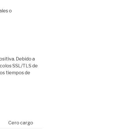
ales o
sitiva. Debido a
ocolos SSL/TLS de
 Los tiempos de
Cero cargo