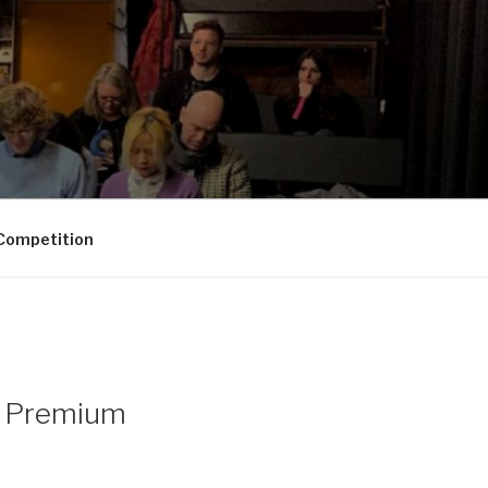
Competition
no Premium