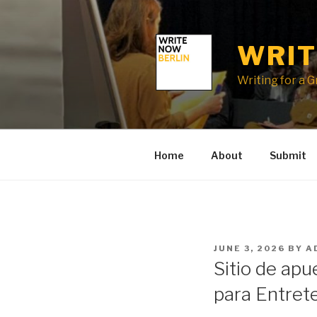
Skip
to
content
WRIT
Writing for a 
Home
About
Submit
POSTED
JUNE 3, 2026
BY
A
ON
Sitio de ap
para Entrete