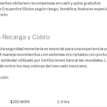
pantes obtienen recompensas en cash y spins gratuitos
:
Encuentra títulos según riesgo, temática, features especi
reto
 Recarga y Cobro
a seguridad monetaria es esencial para una experiencia po
MX maneja movimientos con sistemas encriptados con prot
co estándar utilizado por instituciones bancarias mundiales.
án entre los muy veloces del mercado mexicano.
cción
$200 MXN
1-3 hrs