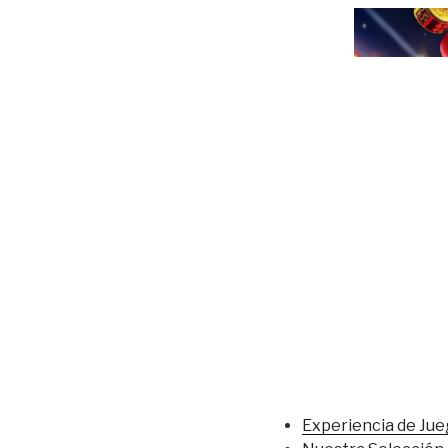
Experiencia de Jue