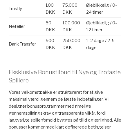
100
75.000
Øjeblikkelig / 0-
Trustly
DKK
DKK
24 timer
50
100.000
Øjeblikkelig / 0-
Neteller
DKK
DKK
12 timer
500
250.000
1-2 dage / 2-5
Bank Transfer
DKK
DKK
dage
Eksklusive Bonustilbud til Nye og Trofaste
Spillere
Vores velkomstpakke er struktureret for at give
maksimal værdi gennem de første indbetalinger. Vi
designer bonusprogrammer med rimelige
gennemspilningskrav og transparente vilkår, fordi
langvarige spillerforhold bygges på tillid og ærlighed. Alle
bonusser kommer med klart definerede betingelser