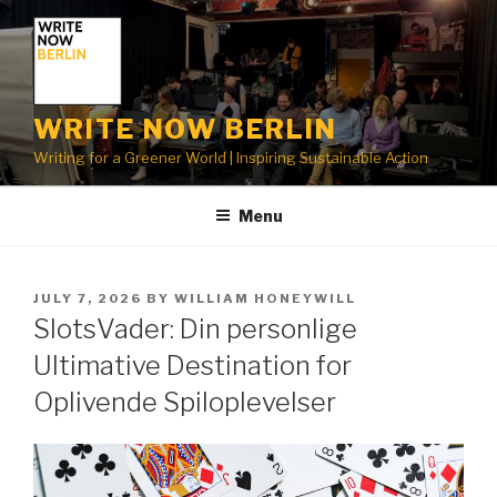
Skip
to
content
WRITE NOW BERLIN
Writing for a Greener World | Inspiring Sustainable Action
Menu
POSTED
JULY 7, 2026
BY
WILLIAM HONEYWILL
ON
SlotsVader: Din personlige
Ultimative Destination for
Oplivende Spiloplevelser