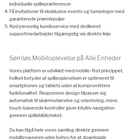
individuelle spillepræferencer
Få invitationer til eksklusive events og turneringer med
garanterede præmiepuljer
Nyd personlig kundeservice med dedikeret
supportmedarbejder tilgængelig via direkte linje
Sømløs Mobiloplevelse på Alle Enheder
Vores platform er udviklet med mobile-first princippet,
hvilket betyder at spilleoplevelsen er optimeret til
smartphones og tablets uden at kompromittere
funktionalitet. Responsive design tilpasser sig
automatisk til skærmstørrelse og orientering, mens
touch-baserede kontroller giver intuitiv navigation
gennem spillebiblioteket.
Du kan tilgå hele vores samling direkte gennem
mobilbrowseren uden behov for at downloade