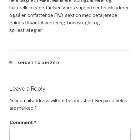
hele døgnet, hvilket eliminerer sprogbarrierer og
kulturelle misforståelser. Vores supportcenter inkluderer
også en omfattende FAQ-sektion med detaljerede
guides til kontohåndtering, bonusregler og
spillestrategier.
CATEGORIES
UNCATEGORIZED
Leave a Reply
Your email address will not be published.
Required fields
are marked
*
Comment
*