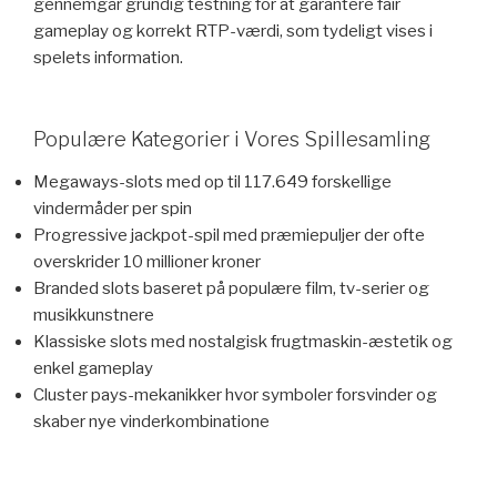
gennemgår grundig testning for at garantere fair
gameplay og korrekt RTP-værdi, som tydeligt vises i
spelets information.
Populære Kategorier i Vores Spillesamling
Megaways-slots med op til 117.649 forskellige
vindermåder per spin
Progressive jackpot-spil med præmiepuljer der ofte
overskrider 10 millioner kroner
Branded slots baseret på populære film, tv-serier og
musikkunstnere
Klassiske slots med nostalgisk frugtmaskin-æstetik og
enkel gameplay
Cluster pays-mekanikker hvor symboler forsvinder og
skaber nye vinderkombinatione