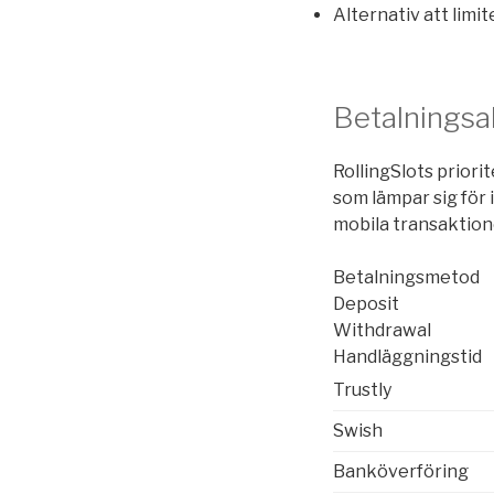
Alternativ att limi
Betalningsal
RollingSlots priori
som lämpar sig för 
mobila transaktion
Betalningsmetod
Deposit
Withdrawal
Handläggningstid
Trustly
Swish
Banköverföring