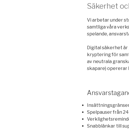
Säkerhet oc
Vi arbetar under s
samtliga våra verk
spelande, ansvars
Digital säkerhet ä
kryptering för sam
av neutrala gransk
skapare) opererar 
Ansvarstagan
Insättningsgränser
Spelpauser från 24
Verklighetsremind
Snabblänkar till su