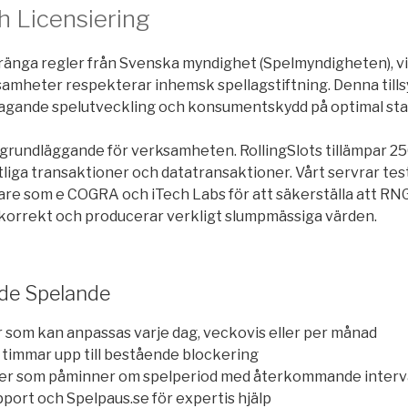
h Licensiering
tränga regler från Svenska myndighet (Spelmyndigheten), vi
samheter respekterar inhemsk spellagstiftning. Denna tillsy
tagande spelutveckling och konsumentskydd på optimal sta
r grundläggande för verksamheten. RollingSlots tillämpar 25
tliga transaktioner och datatransaktioner. Vårt servrar 
are som e COGRA och iTech Labs för att säkerställa att 
korrekt och producerar verkligt slumpmässiga värden.
de Spelande
 som kan anpassas varje dag, veckovis eller per månad
 timmar upp till bestående blockering
er som påminner om spelperiod med återkommande interva
pport och Spelpaus.se för expertis hjälp