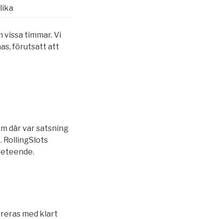
lika
vissa timmar. Vi
s, förutsatt att
m där var satsning
. RollingSlots
beteende.
ereras med klart