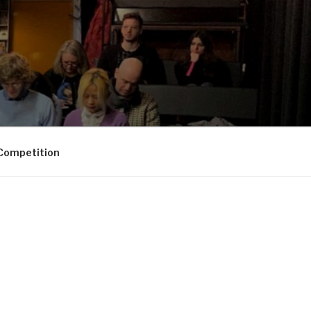
Competition