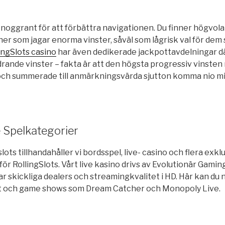
 noggrant för att förbättra navigationen. Du finner högvolat
er som jagar enorma vinster, såväl som lågrisk val för de
ingSlots casino
har även dedikerade jackpottavdelningar dä
drande vinster – fakta är att den högsta progressiv vinsten
och summerade till anmärkningsvärda sjutton komma nio mi
 Spelkategorier
ots tillhandahåller vi bordsspel, live- casino och flera exkl
ör RollingSlots. Vårt live kasino drivs av Evolutionär Gami
rar skickliga dealers och streamingkvalitet i HD. Här kan du n
at och game shows som Dream Catcher och Monopoly Live.