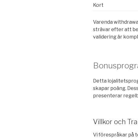
Kort
Varenda withdrawal
strävar efter att 
validering är kompl
Bonusprogr
Detta lojalitetspr
skapar poäng. Dessa
presenterar regel
Villkor och Tr
Vi förespråkar på t